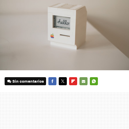
Sin comentarios
FACEBOOK
TWITTER
FLIPBOARD
E-
WHATSAPP
MAIL