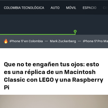
COLOMBIA TECNOLÓGICA
AUTO
MÓVIL
ESPACIO
CI
HOY SE HABLA DE
iPhone 17 en Colombia
Mark Zuckerberg
iPhone 17 Pro M
Que no te engañen tus ojos: esto
es una réplica de un Macintosh
Classic con LEGO y una Raspberry
Pi