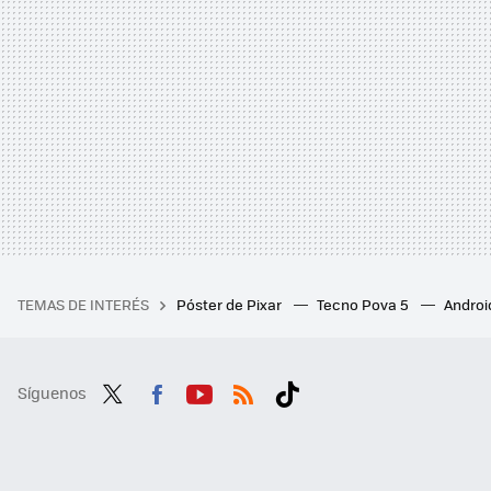
TEMAS DE INTERÉS
Póster de Pixar
Tecno Pova 5
Androi
Síguenos
Twit
Fac
You
RSS
Tikt
ter
ebo
tub
ok