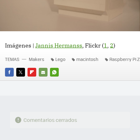
Imágenes |
Jannis Hermanss
, Flickr (
1
,
2
)
TEMAS
Makers
Lego
macintosh
Raspberry Pi Z
FACEBOOK
TWITTER
FLIPBOARD
E-
WHATSAPP
MAIL
Comentarios cerrados