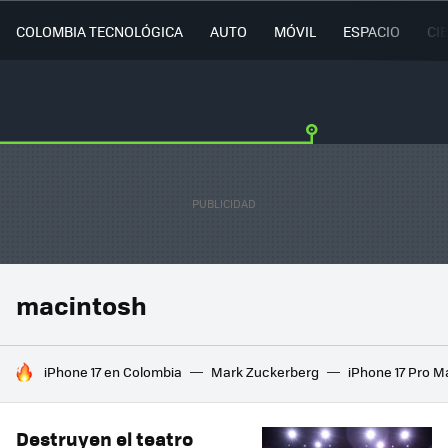
COLOMBIA TECNOLÓGICA
AUTO
MÓVIL
ESPACIO
CI
macintosh
HOY SE HABLA DE
iPhone 17 en Colombia
Mark Zuckerberg
iPhone 17 Pro M
Destruyen el teatro