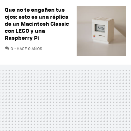
Que no te engañen tus
ojos: esto es una réplica
de un Macintosh Classic
con LEGO y una
Raspberry Pi
COMENTARIOS
0
HACE 9 AÑOS