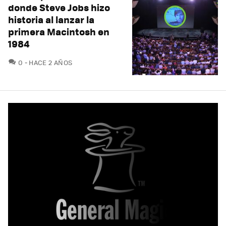
donde Steve Jobs hizo
historia al lanzar la
primera Macintosh en
1984
COMENTARIOS
0
HACE 2 AÑOS