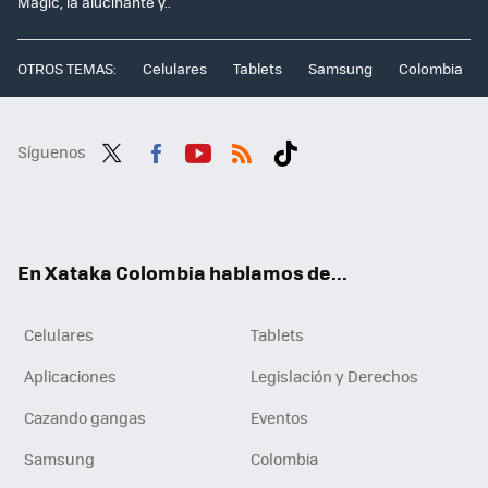
Magic, la alucinante y..
OTROS TEMAS:
Celulares
Tablets
Samsung
Colombia
Síguenos
Twit
Fac
You
RSS
Tikt
ter
ebo
tub
ok
ok
e
En Xataka Colombia hablamos de...
Celulares
Tablets
Aplicaciones
Legislación y Derechos
Cazando gangas
Eventos
Samsung
Colombia