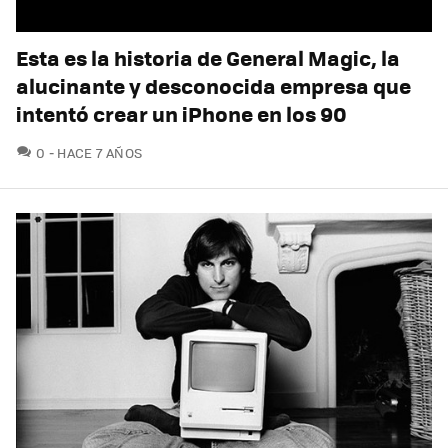
Esta es la historia de General Magic, la
alucinante y desconocida empresa que
intentó crear un iPhone en los 90
COMENTARIOS
0
HACE 7 AÑOS