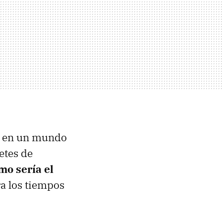
: en un mundo
etes de
o sería el
ra los tiempos