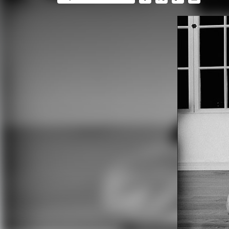
FACEBOOK
TWITTER
FLIPBOARD
E-
MAIL