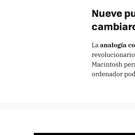
Nueve pu
cambiaro
La
analogía co
revolucionario
Macintosh perm
ordenador podía