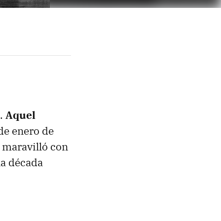
o.
Aquel
de enero de
 maravilló con
na década