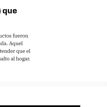
) que
uctos fueron
ada. Aquel
tender que el
alto al hogar.