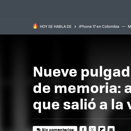
HOY SE HABLA DE
iPhone 17 en Colombia
M
inteligente
IA
TCL C
Nueve pulgad
de memoria: a
que salió a la
Sin comentarios