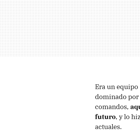
Era un equipo
dominado por l
comandos,
aq
futuro
, y lo h
actuales.