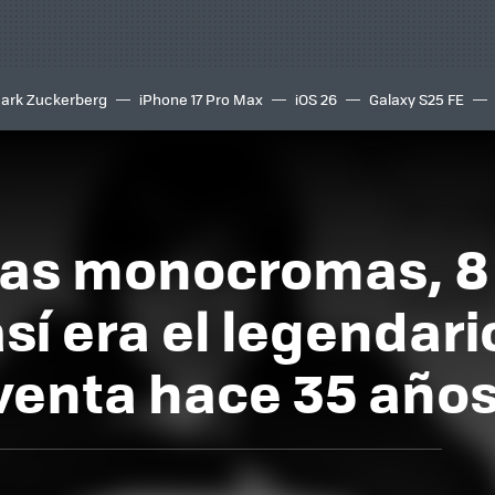
ark Zuckerberg
iPhone 17 Pro Max
iOS 26
Galaxy S25 FE
8K
as monocromas, 8 
sí era el legendar
 venta hace 35 año