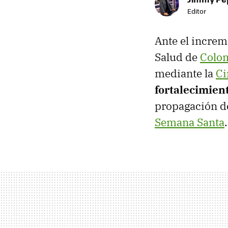
Editor
Ante el increme
Salud de
Colo
mediante la
Ci
fortalecimien
propagación de
Semana Santa
.