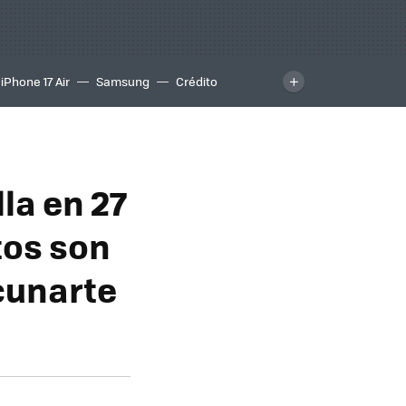
iPhone 17 Air
Samsung
Crédito
la en 27
tos son
cunarte