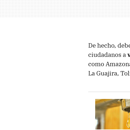
De hecho, debe
ciudadanos a
v
como Amazonas
La Guajira, To