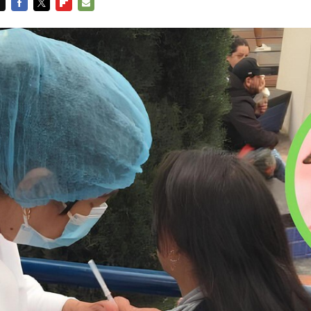
FACEBOOK
TWITTER
FLIPBOARD
E-
MAIL