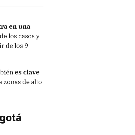
tra en una
de los casos y
r de los 9
mbién
es clave
a zonas de alto
ogotá