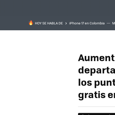
HOY SE HABLA DE
iPhone 17 en Colombia
M
inteligente
IA
TCL C
Aumenta
departa
los pun
gratis 