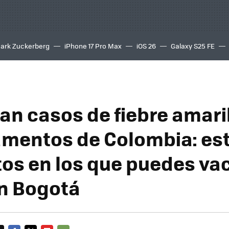
ark Zuckerberg
iPhone 17 Pro Max
iOS 26
Galaxy S25 FE
8K
n casos de fiebre amaril
mentos de Colombia: es
tos en los que puedes va
en Bogotá