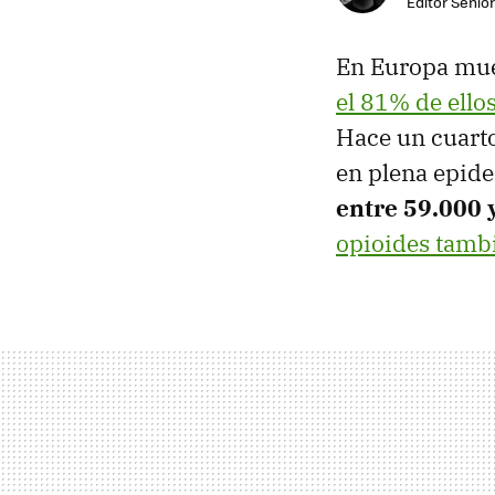
Editor Senior
En Europa mue
el 81% de ello
Hace un cuarto
en plena epide
entre 59.000 
opioides tamb