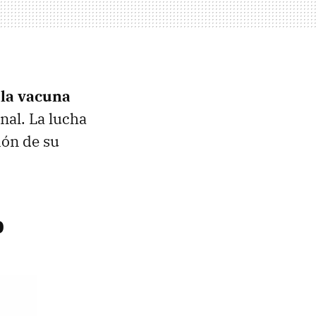
e
la vacuna
nal. La lucha
ión de su
o