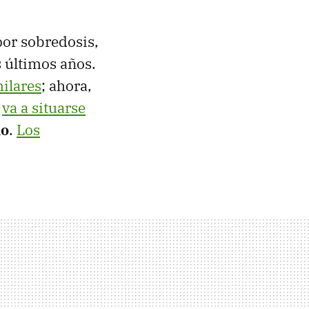
or sobredosis,
s últimos años.
milares
; ahora,
s
va a situarse
do
.
Los