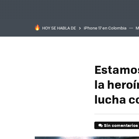
HOY SE HABLA DE
iPhone 17 en Colombia
M
inteligente
IA
TCL C
Estamos
la hero
lucha c
Sin comentarios