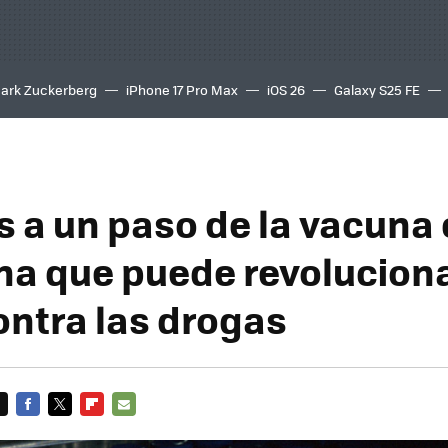
ark Zuckerberg
iPhone 17 Pro Max
iOS 26
Galaxy S25 FE
8K
 a un paso de la vacuna
ína que puede revoluciona
ontra las drogas
FACEBOOK
TWITTER
FLIPBOARD
E-