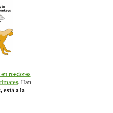
s en roedores
primates
. Han
 está a la