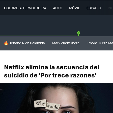
COLOMBIA TECNOLÓGICA
AUTO
MÓVIL
ESPACIO
CI
HOY SE HABLA DE
iPhone 17 en Colombia
Mark Zuckerberg
iPhone 17 Pro M
Netflix elimina la secuencia del
suicidio de ‘Por trece razones’