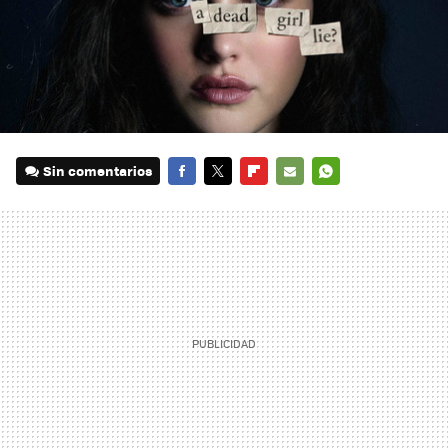
Sin comentarios
FACEBOOK
TWITTER
FLIPBOARD
E-
WHATSAPP
MAIL