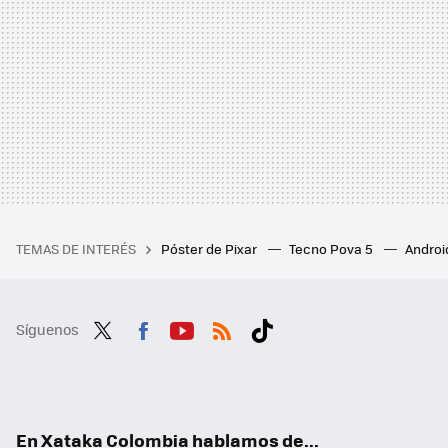
TEMAS DE INTERÉS
Póster de Pixar
Tecno Pova 5
Androi
Síguenos
Twit
Fac
You
RSS
Tikt
ter
ebo
tub
ok
ok
e
En Xataka Colombia hablamos de...