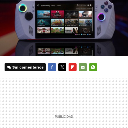
Sin comentarios
FACEBOOK
TWITTER
FLIPBOARD
E-
WHATSAPP
MAIL