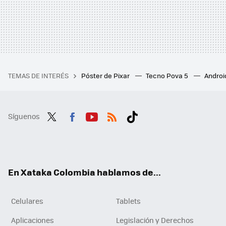
TEMAS DE INTERÉS
Póster de Pixar
Tecno Pova 5
Androi
Síguenos
Twit
Fac
You
RSS
Tikt
ter
ebo
tub
ok
ok
e
En Xataka Colombia hablamos de...
Celulares
Tablets
Aplicaciones
Legislación y Derechos