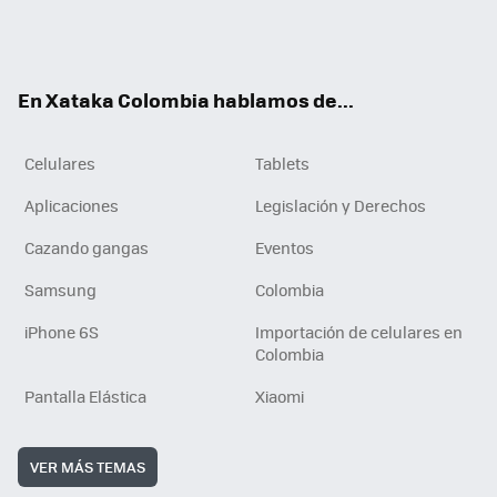
Twit
Fac
You
RSS
Tikt
ter
ebo
tub
ok
ok
e
En Xataka Colombia hablamos de...
Celulares
Tablets
Aplicaciones
Legislación y Derechos
Cazando gangas
Eventos
Samsung
Colombia
iPhone 6S
Importación de celulares en
Colombia
Pantalla Elástica
Xiaomi
VER MÁS TEMAS