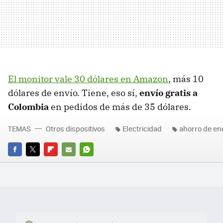
El monitor vale 30 dólares en Amazon
, más 10
dólares de envío. Tiene, eso sí,
envío gratis a
Colombia
en pedidos de más de 35 dólares.
TEMAS
Otros dispositivos
Electricidad
ahorro de en
FACEBOOK
TWITTER
FLIPBOARD
E-
WHATSAPP
MAIL