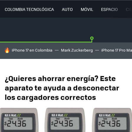
COLOMBIA TECNOLÓGICA
AUTO
MÓVIL
ESPACIO
CI
HOY SE HABLA DE
iPhone 17 en Colombia
Mark Zuckerberg
iPhone 17 Pro M
¿Quieres ahorrar energía? Este
aparato te ayuda a desconectar
los cargadores correctos