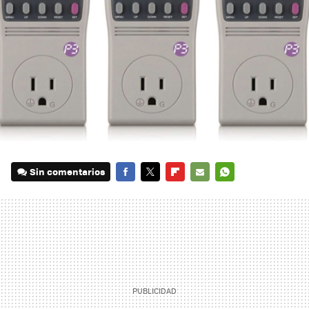
Sin comentarios
FACEBOOK
TWITTER
FLIPBOARD
E-
WHATSAPP
MAIL