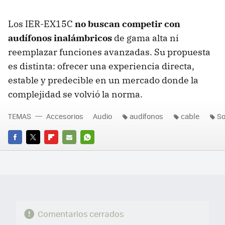
Los IER-EX15C
no buscan competir con
audífonos inalámbricos
de gama alta ni
reemplazar funciones avanzadas. Su propuesta
es distinta: ofrecer una experiencia directa,
estable y predecible en un mercado donde la
complejidad se volvió la norma.
TEMAS
Accesorios
Audio
audífonos
cable
S
FACEBOOK
TWITTER
FLIPBOARD
E-
WHATSAPP
MAIL
Comentarios cerrados