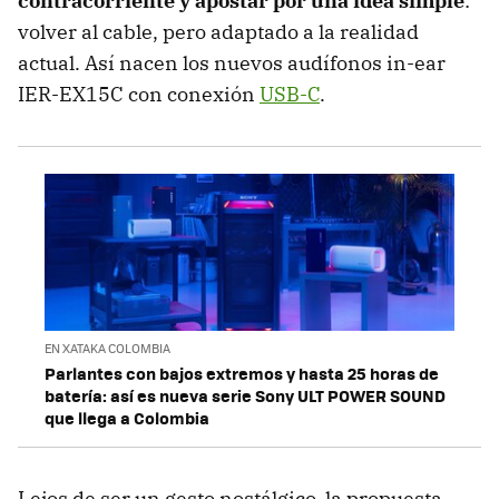
contracorriente y apostar por una idea simple
:
volver al cable, pero adaptado a la realidad
actual. Así nacen los nuevos audífonos in-ear
IER-EX15C con conexión
USB-C
.
EN XATAKA COLOMBIA
Parlantes con bajos extremos y hasta 25 horas de
batería: así es nueva serie Sony ULT POWER SOUND
que llega a Colombia
Lejos de ser un gesto nostálgico, la propuesta