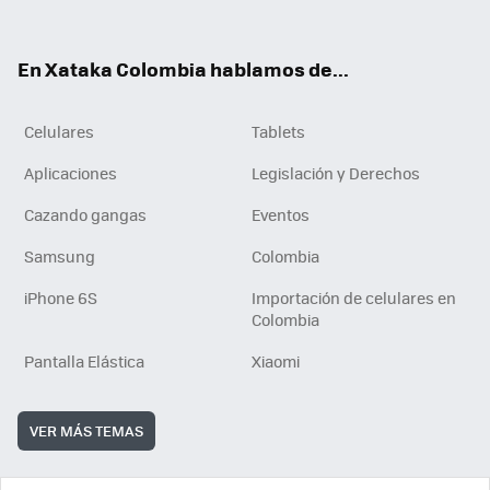
ter
ebo
tub
ok
ok
e
En Xataka Colombia hablamos de...
Celulares
Tablets
Aplicaciones
Legislación y Derechos
Cazando gangas
Eventos
Samsung
Colombia
iPhone 6S
Importación de celulares en
Colombia
Pantalla Elástica
Xiaomi
VER MÁS TEMAS