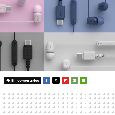
Sin comentarios
FACEBOOK
TWITTER
FLIPBOARD
E-
WHATSAPP
MAIL