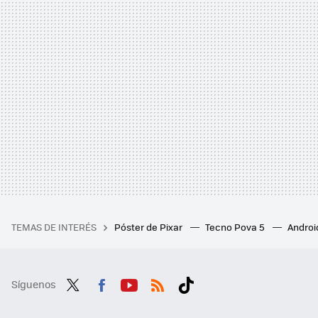
TEMAS DE INTERÉS
Póster de Pixar
Tecno Pova 5
Androi
Síguenos
Twit
Fac
You
RSS
Tikt