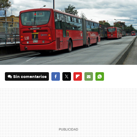
Sin comentarios
FACEBOOK
TWITTER
FLIPBOARD
E-
WHATSAPP
MAIL