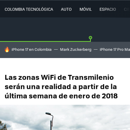
COLOMBIA TECNOLÓGICA
AUTO
MÓVIL
ESPACIO
CI
HOY SE HABLA DE
iPhone 17 en Colombia
Mark Zuckerberg
iPhone 17 Pro M
Las zonas WiFi de Transmilenio
serán una realidad a partir de la
última semana de enero de 2018