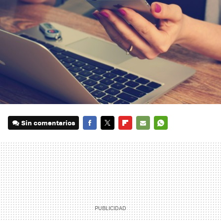
Sin comentarios
FACEBOOK
TWITTER
FLIPBOARD
E-
WHATSAPP
MAIL