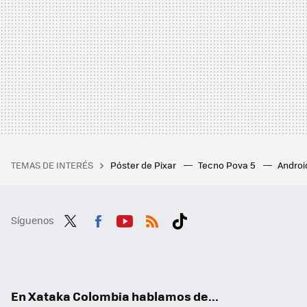
TEMAS DE INTERÉS
Póster de Pixar
Tecno Pova 5
Androi
Síguenos
Twit
Fac
You
RSS
Tikt
ter
ebo
tub
ok
ok
e
En Xataka Colombia hablamos de...