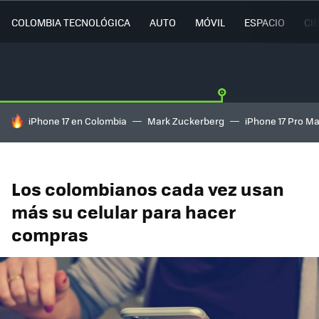
COLOMBIA TECNOLÓGICA
AUTO
MÓVIL
ESPACIO
CI
HOY SE HABLA DE
iPhone 17 en Colombia
Mark Zuckerberg
iPhone 17 Pro M
Los colombianos cada vez usan
más su celular para hacer
compras