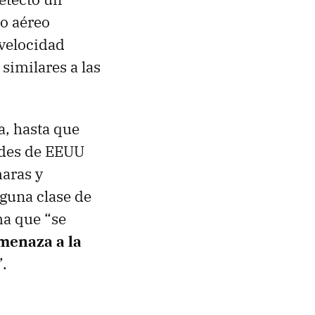
io aéreo
 velocidad
similares a las
a, hasta que
ades de EEUU
maras y
lguna clase de
ma que “se
menaza a la
”.