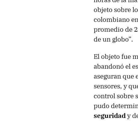
objeto sobre l
colombiano en 
promedio de 25
de un globo”.
El objeto fue 
abandonó el e
aseguran que e
sensores, y qu
control sobre 
pudo determin
seguridad
y d