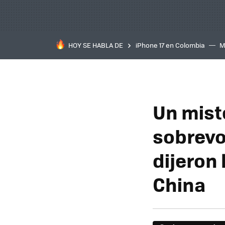
HOY SE HABLA DE
iPhone 17 en Colombia
M
inteligente
IA
TCL C
Un mist
sobrevo
dijeron 
China