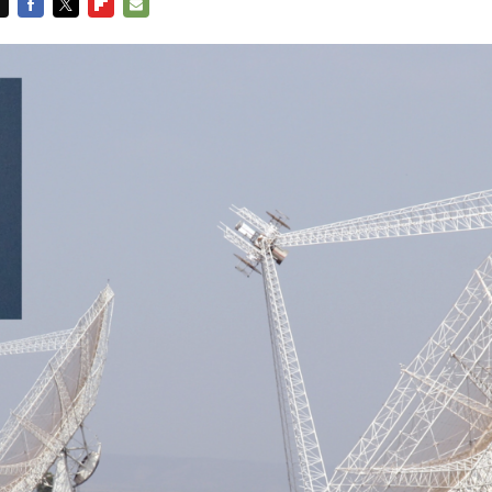
FACEBOOK
TWITTER
FLIPBOARD
E-
MAIL