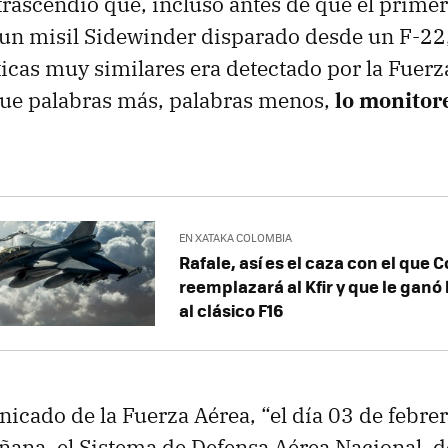
rascendió que, incluso antes de que el primer
un misil Sidewinder disparado desde un F-22,
ticas muy similares era detectado por la Fuerz
ue palabras más, palabras menos,
lo monitor
EN XATAKA COLOMBIA
Rafale, así es el caza con el que 
reemplazará al Kfir y que le ganó
al clásico F16
icado de la Fuerza Aérea, “el día 03 de febre
ñana, el Sistema de Defensa Aérea Nacional, d