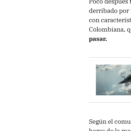
Poco después t
derribado por 
con caracterís
Colombiana, q
pasar.
Según el comun
horas de la ma