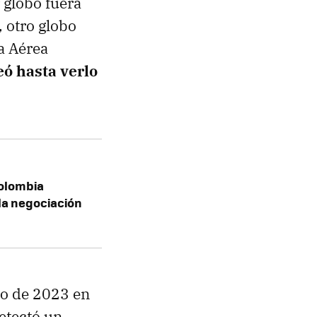
 globo fuera
 otro globo
a Aérea
eó hasta verlo
Colombia
 la negociación
ro de 2023 en
etectó un