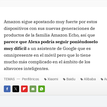
Amazon sigue apostando muy fuerte por estos
dispositivos con sus nuevas generaciones de
productos de la familia Amazon Echo, así que
parece que Alexa podría seguir poniéndoselo
muy difícil
a un asistente de Google que es
omnipresente en el móvil pero que lo tiene
mucho más complicado en el ámbito de los
altavoces inteligentes.
TEMAS
Periféricos
Xiaomi
Baidu
Alibaba
A
FACEBOOK
TWITTER
FLIPBOARD
E-
WHATSAPP
MAIL