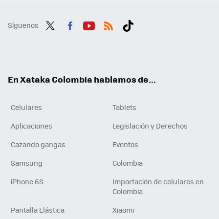
Síguenos
Twit
Fac
You
RSS
Tikt
ter
ebo
tub
ok
ok
e
En Xataka Colombia hablamos de...
Celulares
Tablets
Aplicaciones
Legislación y Derechos
Cazando gangas
Eventos
Samsung
Colombia
iPhone 6S
Importación de celulares en
Colombia
Pantalla Elástica
Xiaomi