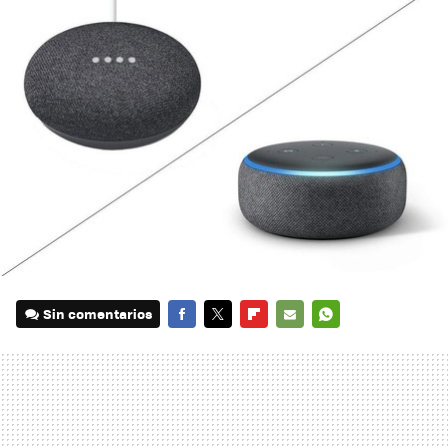
Sin comentarios
FACEBOOK
TWITTER
FLIPBOARD
E-
WHATSAPP
MAIL