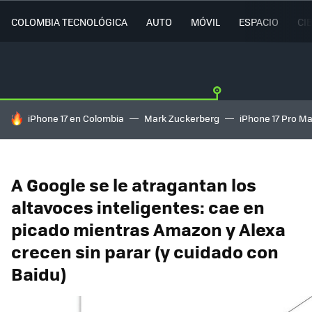
COLOMBIA TECNOLÓGICA
AUTO
MÓVIL
ESPACIO
CI
HOY SE HABLA DE
iPhone 17 en Colombia
Mark Zuckerberg
iPhone 17 Pro M
A Google se le atragantan los
altavoces inteligentes: cae en
picado mientras Amazon y Alexa
crecen sin parar (y cuidado con
Baidu)