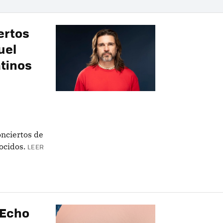
ertos
uel
atinos
nciertos de
ocidos.
LEER
 Echo