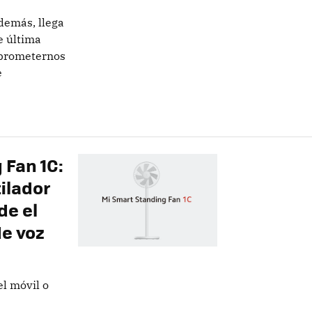
demás, llega
 última
 prometernos
e
 Fan 1C:
ilador
de el
de voz
l móvil o