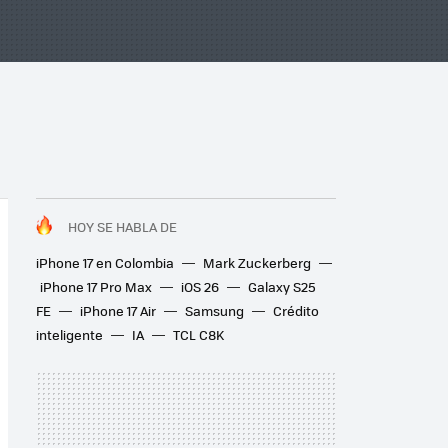
HOY SE HABLA DE
iPhone 17 en Colombia
Mark Zuckerberg
iPhone 17 Pro Max
iOS 26
Galaxy S25
FE
iPhone 17 Air
Samsung
Crédito
inteligente
IA
TCL C8K