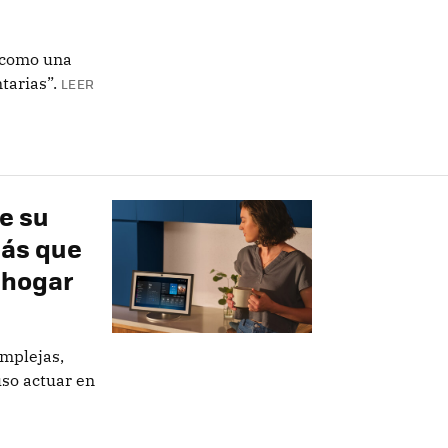
e como una
tarias”.
LEER
e su
más que
l hogar
mplejas,
uso actuar en