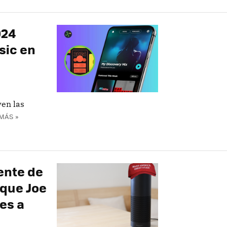
024
sic en
en las
MÁS »
gente de
 que Joe
es a