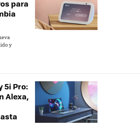
vos para
ombia
ueva
ido y
 5i Pro:
n Alexa,
hasta