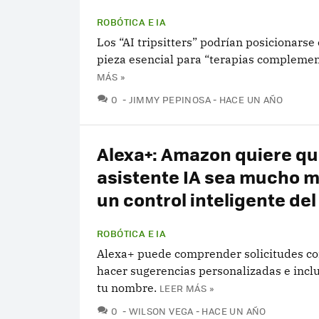
ROBÓTICA E IA
Los “AI tripsitters” podrían posicionars
pieza esencial para “terapias complemen
MÁS »
COMENTARIOS
0
JIMMY PEPINOSA
HACE UN AÑO
Alexa+: Amazon quiere qu
asistente IA sea mucho 
un control inteligente de
ROBÓTICA E IA
Alexa+ puede comprender solicitudes co
hacer sugerencias personalizadas e incl
tu nombre.
LEER MÁS »
COMENTARIOS
0
WILSON VEGA
HACE UN AÑO