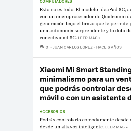
COMPUTADORES
Esto no es todo. El modelo IdeaPad 5G, a
con un microprocesador de Qualcomm de
generación bajo el brazo que le permite
una autonomía sorprendente y lo dota d
conectividad 5G.
LEER MÁS »
COMENTARIOS
0
JUAN CARLOS LÓPEZ
HACE 6 AÑOS
Xiaomi Mi Smart Standing
minimalismo para un vent
que podrás controlar des
móvil o con un asistente 
ACCESORIOS
Podrás controlarlo cómodamente desde e
desde un altavoz inteligente.
LEER MÁS »