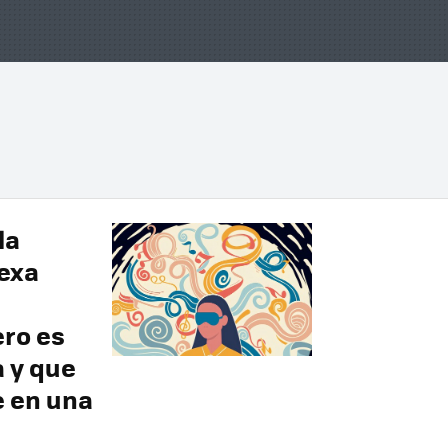
la
lexa
ero es
a y que
e en una