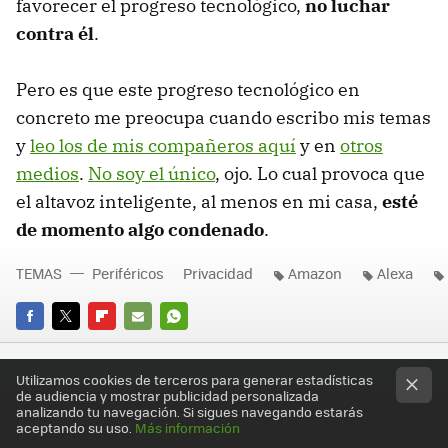
favorecer el progreso tecnológico,
no luchar
contra él
.
Pero es que este progreso tecnológico en
concreto me preocupa cuando escribo mis temas
y
leo los de mis compañeros aquí
y en
otros
medios
.
No soy el único
, ojo. Lo cual provoca que
el altavoz inteligente, al menos en mi casa,
esté
de momento algo condenado
.
TEMAS
Periféricos
Privacidad
Amazon
Alexa
FACEBOOK
TWITTER
FLIPBOARD
E-
WHATSAPP
MAIL
Utilizamos cookies de terceros para generar estadísticas
de audiencia y mostrar publicidad personalizada
analizando tu navegación. Si sigues navegando estarás
aceptando su uso.
Más información