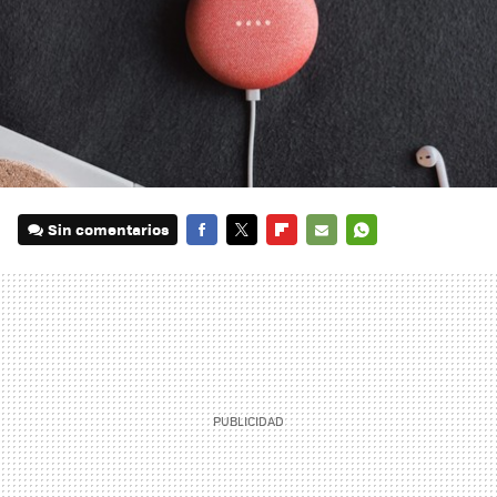
Sin comentarios
FACEBOOK
TWITTER
FLIPBOARD
E-
WHATSAPP
MAIL