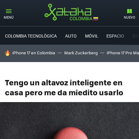
MENÚ
NUEVO
COLOMBIA TECNOLÓGICA
AUTO
MÓVIL
ESPACIO
CI
HOY SE HABLA DE
iPhone 17 en Colombia
Mark Zuckerberg
iPhone 17 Pro M
Tengo un altavoz inteligente en
casa pero me da miedito usarlo