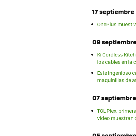
17 septiembre
OnePlus muestra 
09 septiembr
Ki Cordless Kitch
los cables en la 
Este ingenioso c
maquinillas de af
07 septiembre
TCL Plex, primer
vídeo muestran 
05 septiembr