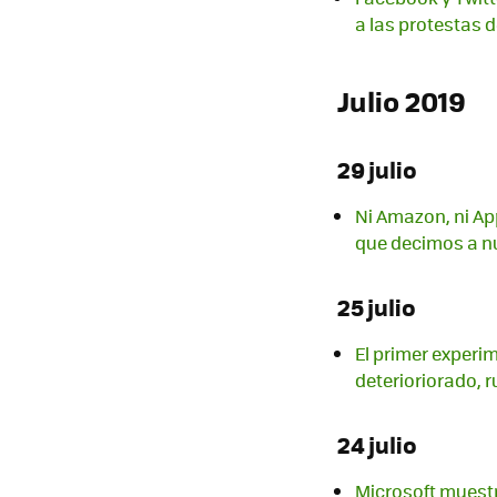
a las protestas 
Julio 2019
29 julio
Ni Amazon, ni Ap
que decimos a nu
25 julio
El primer experi
deterioriorado, r
24 julio
Microsoft muest