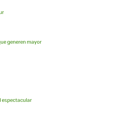
ur
 que generen mayor
l espectacular