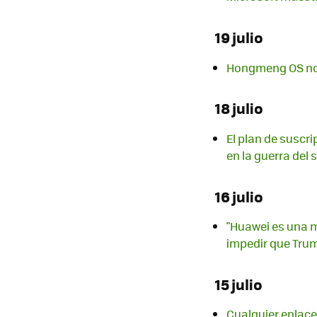
19 julio
Hongmeng OS no s
18 julio
El plan de suscr
en la guerra del
16 julio
"Huawei es una 
impedir que Trump
15 julio
Cualquier enlac