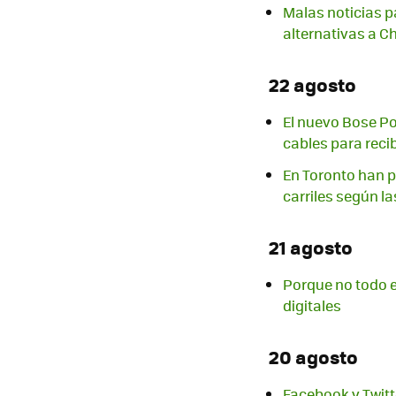
Malas noticias p
alternativas a C
22 agosto
El nuevo Bose Po
cables para reci
En Toronto han p
carriles según l
21 agosto
Porque no todo 
digitales
20 agosto
Facebook y Twitt