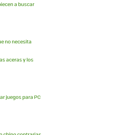
piecen a buscar
ue no necesita
as aceras y los
ar juegos para PC
o chino contrarias