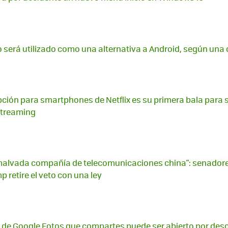
erá utilizado como una alternativa a Android, según una 
ipción para smartphones de Netflix es su primera bala para s
 streaming
malvada compañía de telecomunicaciones china": senadore
 retire el veto con una ley
e de Google Fotos que compartes puede ser abierto por de