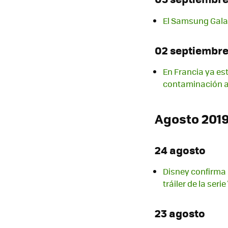
El Samsung Galax
02 septiembr
En Francia ya es
contaminación a
Agosto 201
24 agosto
Disney confirma 
tráiler de la ser
23 agosto