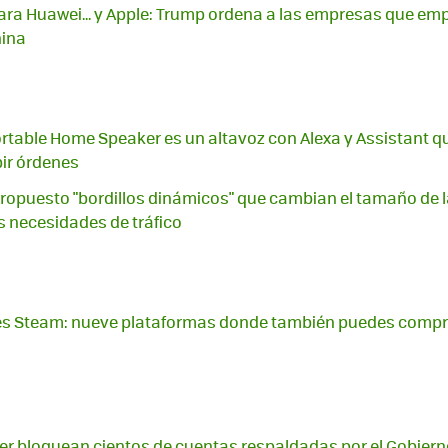
ara Huawei... y Apple: Trump ordena a las empresas que em
hina
rtable Home Speaker es un altavoz con Alexa y Assistant q
bir órdenes
ropuesto "bordillos dinámicos" que cambian el tamaño de l
as necesidades de tráfico
es Steam: nueve plataformas donde también puedes compr
er bloquean cientos de cuentas respaldadas por el Gobiern