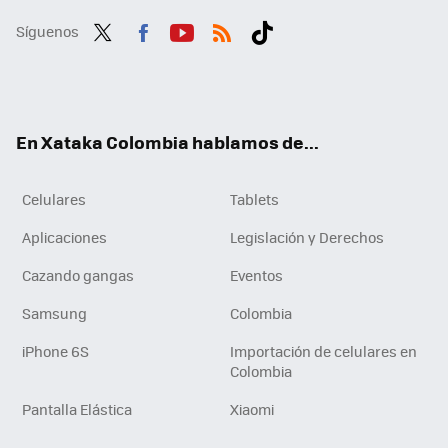
Síguenos
Twit
Fac
You
RSS
Tikt
ter
ebo
tub
ok
ok
e
En Xataka Colombia hablamos de...
Celulares
Tablets
Aplicaciones
Legislación y Derechos
Cazando gangas
Eventos
Samsung
Colombia
iPhone 6S
Importación de celulares en
Colombia
Pantalla Elástica
Xiaomi