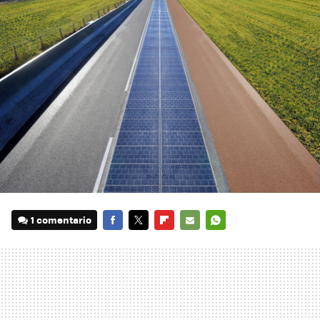
1 comentario
FACEBOOK
TWITTER
FLIPBOARD
E-
WHATSAPP
MAIL