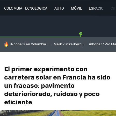
COLOMBIA TECNOLÓGICA
AUTO
MÓVIL
ESPACIO
CI
HOY SE HABLA DE
iPhone 17 en Colombia
Mark Zuckerberg
iPhone 17 Pro M
El primer experimento con
carretera solar en Francia ha sido
un fracaso: pavimento
deterioriorado, ruidoso y poco
eficiente