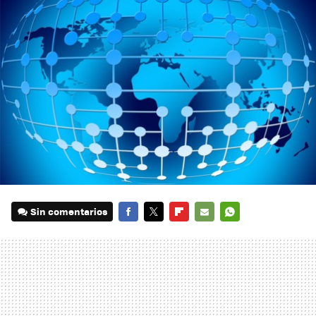
Sin comentarios
FACEBOOK
TWITTER
FLIPBOARD
E-
WHATSAPP
MAIL