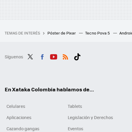
TEMAS DE INTERÉS
Póster de Pixar
Tecno Pova 5
Androi
Síguenos
Twit
Fac
You
RSS
Tikt
ter
ebo
tub
ok
ok
e
En Xataka Colombia hablamos de...
Celulares
Tablets
Aplicaciones
Legislación y Derechos
Cazando gangas
Eventos