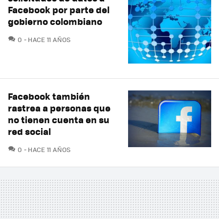
Facebook por parte del
gobierno colombiano
COMENTARIOS
0
HACE 11 AÑOS
Facebook también
rastrea a personas que
no tienen cuenta en su
red social
COMENTARIOS
0
HACE 11 AÑOS