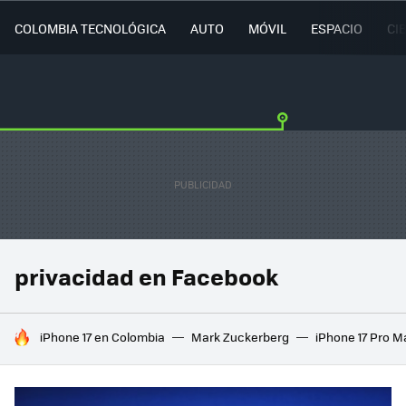
COLOMBIA TECNOLÓGICA
AUTO
MÓVIL
ESPACIO
CI
privacidad en Facebook
HOY SE HABLA DE
iPhone 17 en Colombia
Mark Zuckerberg
iPhone 17 Pro M