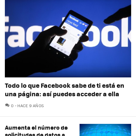
Todo lo que Facebook sabe de ti está en
una página: así puedes acceder a ella
COMENTARIOS
0
HACE 9 AÑOS
Aumenta el número de
solicitudes de datos a