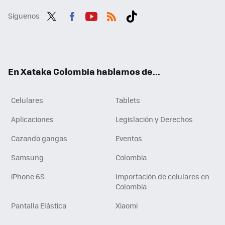
Síguenos
Twit
Fac
You
RSS
Tikt
ter
ebo
tub
ok
ok
e
En Xataka Colombia hablamos de...
Celulares
Tablets
Aplicaciones
Legislación y Derechos
Cazando gangas
Eventos
Samsung
Colombia
iPhone 6S
Importación de celulares en
Colombia
Pantalla Elástica
Xiaomi