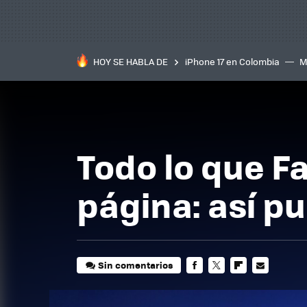
HOY SE HABLA DE
iPhone 17 en Colombia
M
inteligente
IA
TCL C
Todo lo que F
página: así p
Sin comentarios
FACEBOOK
TWITTER
FLIPBOARD
E-
MAIL