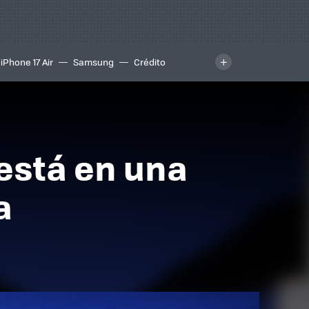
iPhone 17 Air
Samsung
Crédito
 está en una
a