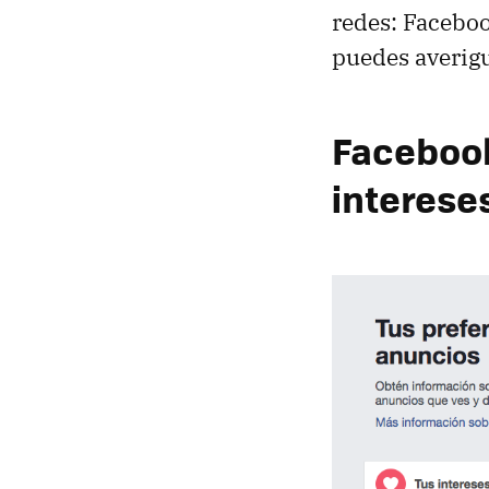
redes: Facebo
puedes averig
Facebook
interese