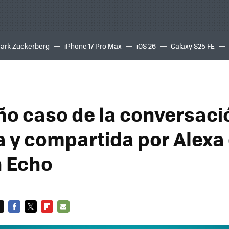
ark Zuckerberg
iPhone 17 Pro Max
iOS 26
Galaxy S25 FE
8K
año caso de la conversaci
 y compartida por Alexa
 Echo
FACEBOOK
TWITTER
FLIPBOARD
E-