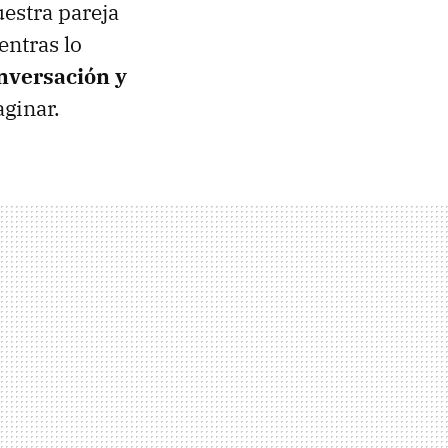
estra pareja
entras lo
nversación y
ginar.