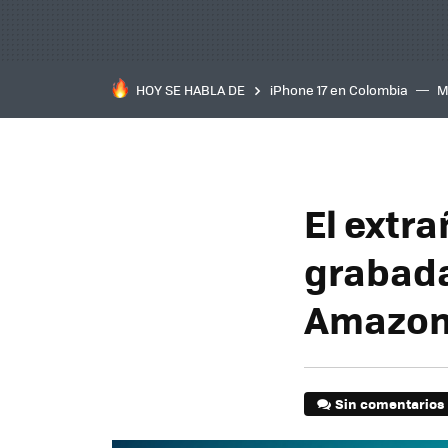
HOY SE HABLA DE
iPhone 17 en Colombia
M
inteligente
IA
TCL C
El extr
grabada
Amazon
Sin comentarios