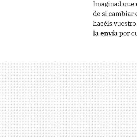
Imaginad que e
de si cambiar 
hacéis vuestr
la envía
por cu