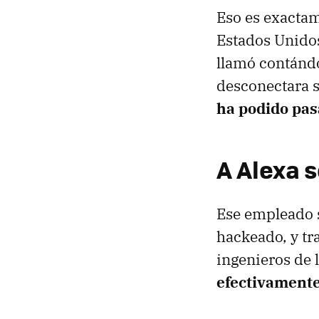
Eso es exactam
Estados Unido
llamó contándo
desconectara s
ha podido pas
A Alexa s
Ese empleado 
hackeado, y tr
ingenieros de 
efectivamente