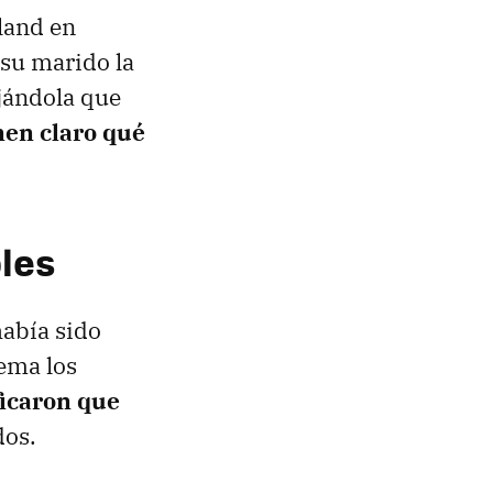
land en
su marido la
jándola que
en claro qué
bles
abía sido
ema los
ficaron que
dos.