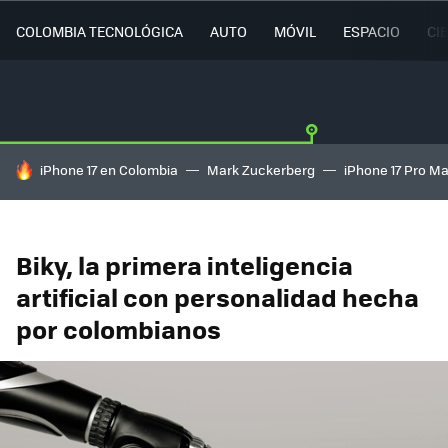
COLOMBIA TECNOLÓGICA
AUTO
MÓVIL
ESPACIO
CI
HOY SE HABLA DE
iPhone 17 en Colombia
Mark Zuckerberg
iPhone 17 Pro M
Biky, la primera inteligencia
artificial con personalidad hecha
por colombianos