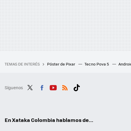
TEMAS DE INTERÉS
Póster de Pixar
Tecno Pova 5
Androi
Síguenos
Twit
Fac
You
RSS
Tikt
ter
ebo
tub
ok
ok
e
En Xataka Colombia hablamos de...