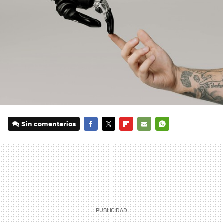
Sin comentarios
FACEBOOK
TWITTER
FLIPBOARD
E-
WHATSAPP
MAIL