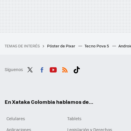
TEMAS DE INTERÉS
Póster de Pixar
Tecno Pova 5
Androi
Síguenos
Twit
Fac
You
RSS
Tikt
ter
ebo
tub
ok
ok
e
En Xataka Colombia hablamos de...
Celulares
Tablets
Aplicaciones
Legislación y Derechos