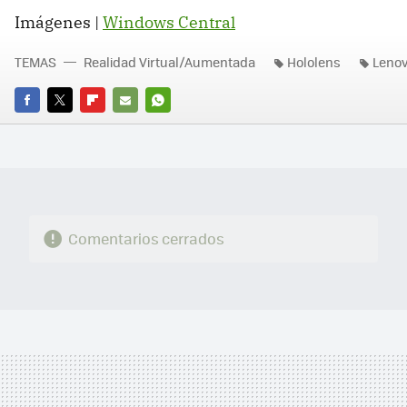
Imágenes |
Windows Central
TEMAS
Realidad Virtual/Aumentada
Hololens
Leno
FACEBOOK
TWITTER
FLIPBOARD
E-
WHATSAPP
MAIL
Comentarios cerrados