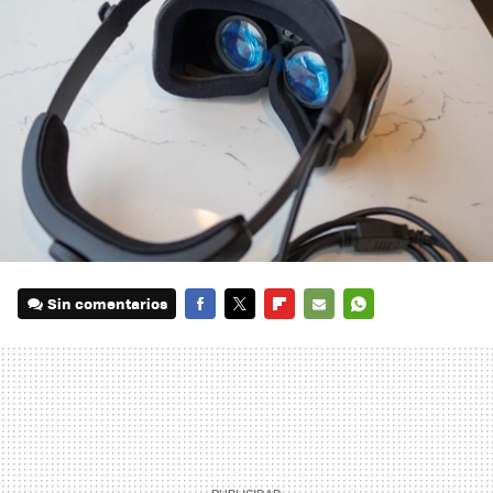
Sin comentarios
FACEBOOK
TWITTER
FLIPBOARD
E-
WHATSAPP
MAIL