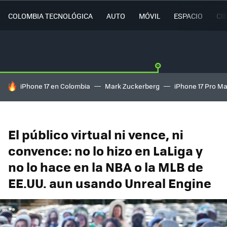
COLOMBIA TECNOLÓGICA
AUTO
MÓVIL
ESPACIO
CI
HOY SE HABLA DE
iPhone 17 en Colombia
Mark Zuckerberg
iPhone 17 Pro M
El público virtual ni vence, ni
convence: no lo hizo en LaLiga y
no lo hace en la NBA o la MLB de
EE.UU. aun usando Unreal Engine