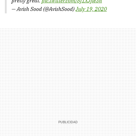
pretty great.
pic.twitter.com/8f1XJjie3h
— Avish Sood (@AvishSood)
July 19, 2020