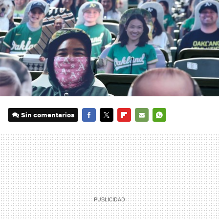
Sin comentarios
FACEBOOK
TWITTER
FLIPBOARD
E-
WHATSAPP
MAIL