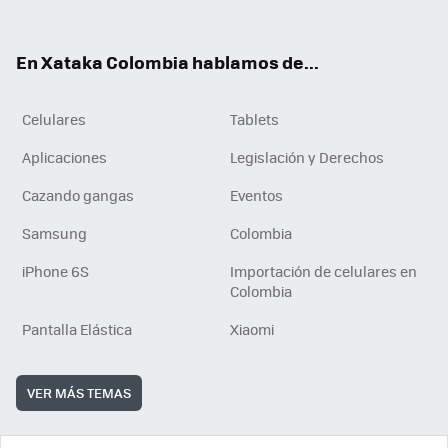
ter
ebo
tub
ok
ok
e
En Xataka Colombia hablamos de...
Celulares
Tablets
Aplicaciones
Legislación y Derechos
Cazando gangas
Eventos
Samsung
Colombia
iPhone 6S
Importación de celulares en
Colombia
Pantalla Elástica
Xiaomi
VER MÁS TEMAS