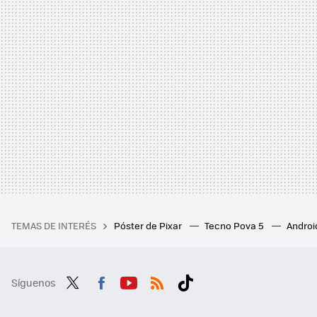
TEMAS DE INTERÉS
Póster de Pixar
Tecno Pova 5
Androi
Síguenos
Twit
Fac
You
RSS
Tikt