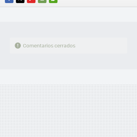
FACEBOOK
TWITTER
FLIPBOARD
E-
WHATSAPP
MAIL
Comentarios cerrados