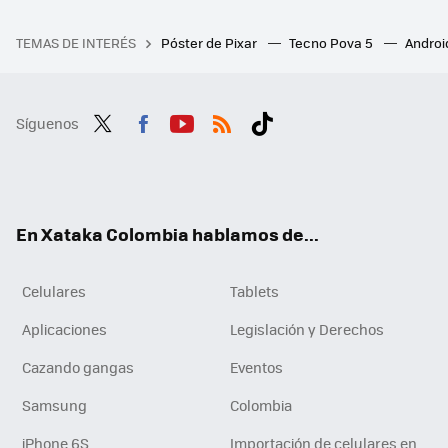
TEMAS DE INTERÉS
Póster de Pixar
Tecno Pova 5
Androi
Síguenos
Twit
Fac
You
RSS
Tikt
ter
ebo
tub
ok
ok
e
En Xataka Colombia hablamos de...
Celulares
Tablets
Aplicaciones
Legislación y Derechos
Cazando gangas
Eventos
Samsung
Colombia
iPhone 6S
Importación de celulares en