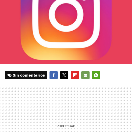
Sin comentarios
FACEBOOK
TWITTER
FLIPBOARD
E-
WHATSAPP
MAIL