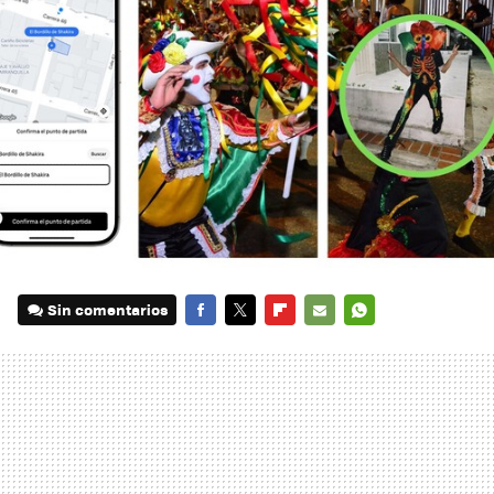
Sin comentarios
FACEBOOK
TWITTER
FLIPBOARD
E-
WHATSAPP
MAIL