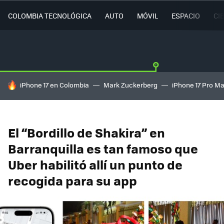
COLOMBIA TECNOLÓGICA
AUTO
MÓVIL
ESPACIO
CI
HOY SE HABLA DE
iPhone 17 en Colombia
Mark Zuckerberg
iPhone 17 Pro M
El “Bordillo de Shakira” en
Barranquilla es tan famoso que
Uber habilitó allí un punto de
recogida para su app