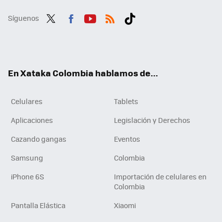
Síguenos
Twit
Fac
You
RSS
Tikt
ter
ebo
tub
ok
ok
e
En Xataka Colombia hablamos de...
Celulares
Tablets
Aplicaciones
Legislación y Derechos
Cazando gangas
Eventos
Samsung
Colombia
iPhone 6S
Importación de celulares en
Colombia
Pantalla Elástica
Xiaomi