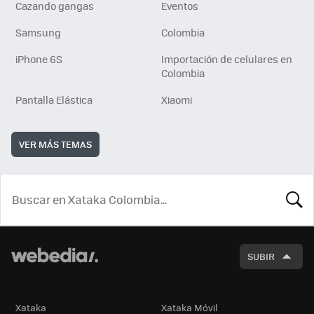
Cazando gangas
Eventos
Samsung
Colombia
iPhone 6S
Importación de celulares en
Colombia
Pantalla Elástica
Xiaomi
VER MÁS TEMAS
BUSCA
SUBIR
Xataka
Xataka Móvil