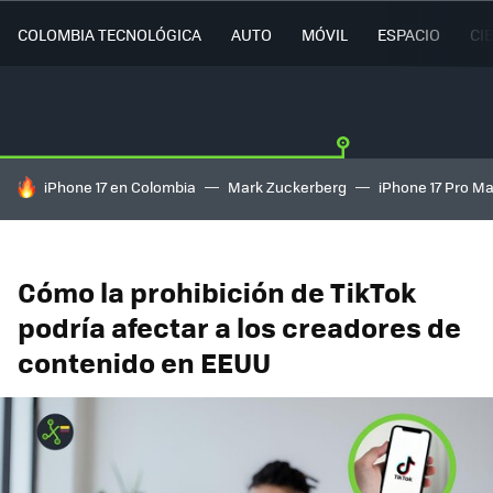
COLOMBIA TECNOLÓGICA
AUTO
MÓVIL
ESPACIO
CI
HOY SE HABLA DE
iPhone 17 en Colombia
Mark Zuckerberg
iPhone 17 Pro M
Cómo la prohibición de TikTok
podría afectar a los creadores de
contenido en EEUU