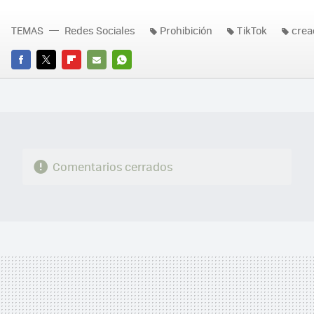
TEMAS
Redes Sociales
Prohibición
TikTok
crea
FACEBOOK
TWITTER
FLIPBOARD
E-
WHATSAPP
MAIL
Comentarios cerrados