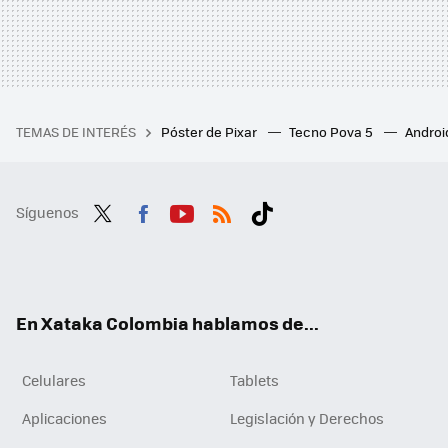
TEMAS DE INTERÉS
Póster de Pixar
Tecno Pova 5
Androi
Síguenos
Twit
Fac
You
RSS
Tikt
ter
ebo
tub
ok
ok
e
En Xataka Colombia hablamos de...
Celulares
Tablets
Aplicaciones
Legislación y Derechos