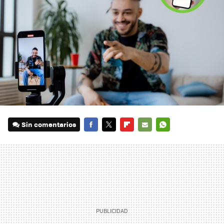
Sin comentarios
FACEBOOK
TWITTER
FLIPBOARD
E-
WHATSAPP
MAIL