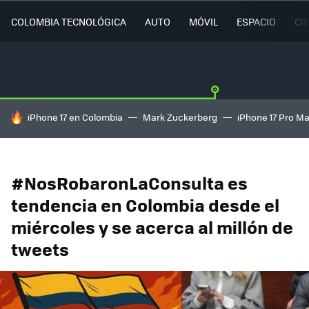
COLOMBIA TECNOLÓGICA
AUTO
MÓVIL
ESPACIO
CI
HOY SE HABLA DE
iPhone 17 en Colombia
Mark Zuckerberg
iPhone 17 Pro M
#NosRobaronLaConsulta es
tendencia en Colombia desde el
miércoles y se acerca al millón de
tweets