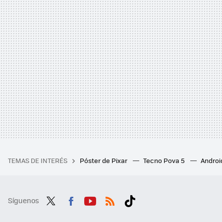
TEMAS DE INTERÉS
Póster de Pixar
Tecno Pova 5
Androi
Síguenos
Twit
Fac
You
RSS
Tikt