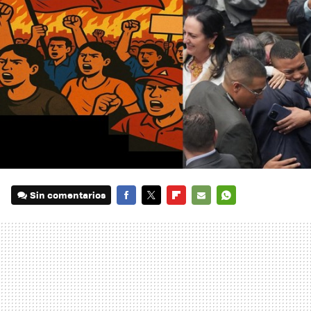
Sin comentarios
FACEBOOK
TWITTER
FLIPBOARD
E-
WHATSAPP
MAIL