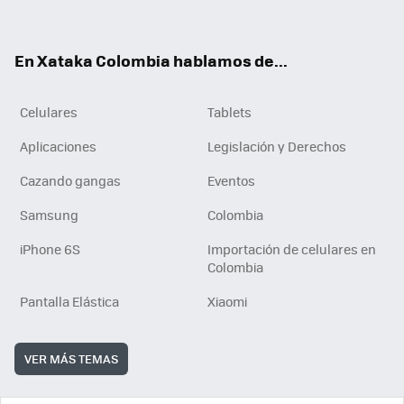
ter
ebo
tub
ok
ok
e
En Xataka Colombia hablamos de...
Celulares
Tablets
Aplicaciones
Legislación y Derechos
Cazando gangas
Eventos
Samsung
Colombia
iPhone 6S
Importación de celulares en
Colombia
Pantalla Elástica
Xiaomi
VER MÁS TEMAS