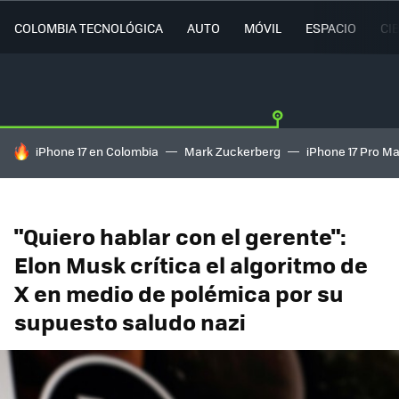
COLOMBIA TECNOLÓGICA
AUTO
MÓVIL
ESPACIO
CI
HOY SE HABLA DE
iPhone 17 en Colombia
Mark Zuckerberg
iPhone 17 Pro M
"Quiero hablar con el gerente":
Elon Musk crítica el algoritmo de
X en medio de polémica por su
supuesto saludo nazi