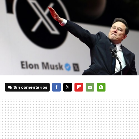
Sin comentarios
FACEBOOK
TWITTER
FLIPBOARD
E-
WHATSAPP
MAIL