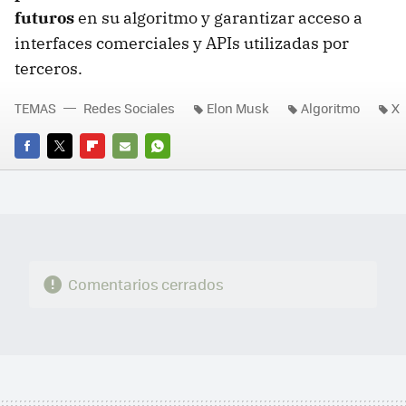
futuros
en su algoritmo y garantizar acceso a
interfaces comerciales y APIs utilizadas por
terceros.
TEMAS
Redes Sociales
Elon Musk
Algoritmo
X
FACEBOOK
TWITTER
FLIPBOARD
E-
WHATSAPP
MAIL
Comentarios cerrados