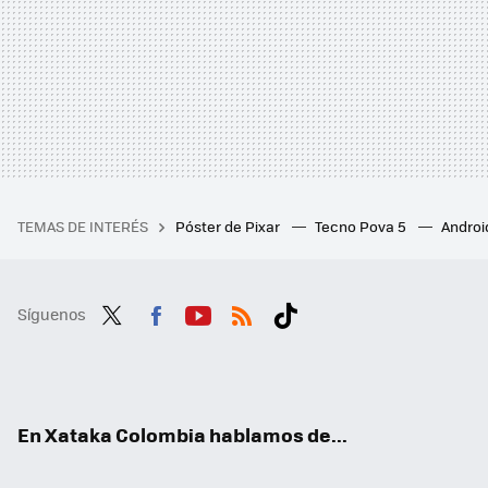
TEMAS DE INTERÉS
Póster de Pixar
Tecno Pova 5
Androi
Síguenos
Twit
Fac
You
RSS
Tikt
ter
ebo
tub
ok
ok
e
En Xataka Colombia hablamos de...