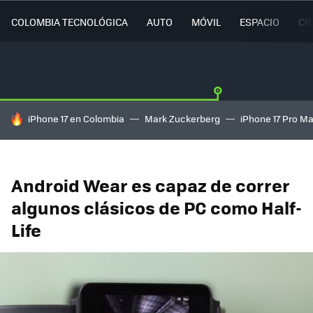
COLOMBIA TECNOLÓGICA
AUTO
MÓVIL
ESPACIO
CI
HOY SE HABLA DE
iPhone 17 en Colombia
Mark Zuckerberg
iPhone 17 Pro M
Android Wear es capaz de correr
algunos clásicos de PC como Half-
Life