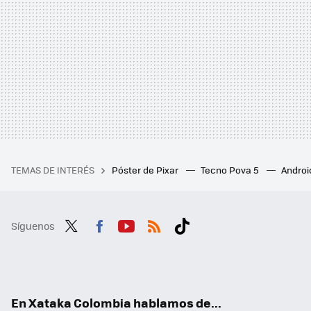
TEMAS DE INTERÉS
Póster de Pixar
Tecno Pova 5
Androi
Síguenos
Twit
Fac
You
RSS
Tikt
ter
ebo
tub
ok
ok
e
En Xataka Colombia hablamos de...