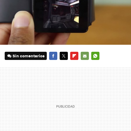
Sin comentarios
FACEBOOK
TWITTER
FLIPBOARD
E-
WHATSAPP
MAIL