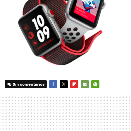
Sin comentarios
FACEBOOK
TWITTER
FLIPBOARD
E-
WHATSAPP
MAIL