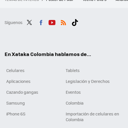
Síguenos
Twit
Fac
You
RSS
Tikt
ter
ebo
tub
ok
ok
e
En Xataka Colombia hablamos de...
Celulares
Tablets
Aplicaciones
Legislación y Derechos
Cazando gangas
Eventos
Samsung
Colombia
iPhone 6S
Importación de celulares en
Colombia