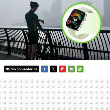
Sin comentarios
FACEBOOK
TWITTER
FLIPBOARD
E-
WHATSAPP
MAIL