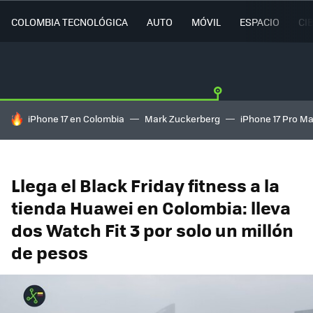
COLOMBIA TECNOLÓGICA
AUTO
MÓVIL
ESPACIO
CI
HOY SE HABLA DE
iPhone 17 en Colombia
Mark Zuckerberg
iPhone 17 Pro M
Llega el Black Friday fitness a la
tienda Huawei en Colombia: lleva
dos Watch Fit 3 por solo un millón
de pesos