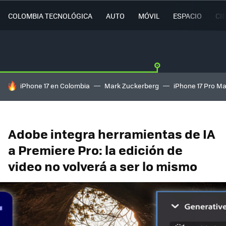
COLOMBIA TECNOLÓGICA
AUTO
MÓVIL
ESPACIO
CI
HOY SE HABLA DE
iPhone 17 en Colombia
Mark Zuckerberg
iPhone 17 Pro M
Adobe integra herramientas de IA
a Premiere Pro: la edición de
video no volverá a ser lo mismo