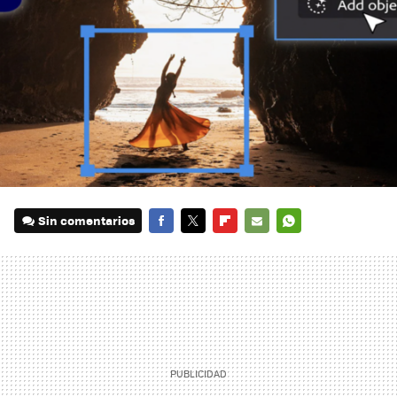
Sin comentarios
FACEBOOK
TWITTER
FLIPBOARD
E-
WHATSAPP
MAIL