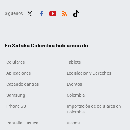
Síguenos
Twit
Fac
You
RSS
Tikt
ter
ebo
tub
ok
ok
e
En Xataka Colombia hablamos de...
Celulares
Tablets
Aplicaciones
Legislación y Derechos
Cazando gangas
Eventos
Samsung
Colombia
iPhone 6S
Importación de celulares en
Colombia
Pantalla Elástica
Xiaomi