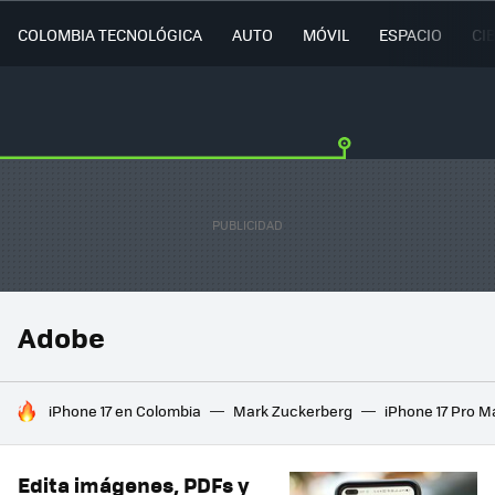
COLOMBIA TECNOLÓGICA
AUTO
MÓVIL
ESPACIO
CI
Adobe
HOY SE HABLA DE
iPhone 17 en Colombia
Mark Zuckerberg
iPhone 17 Pro M
Edita imágenes, PDFs y