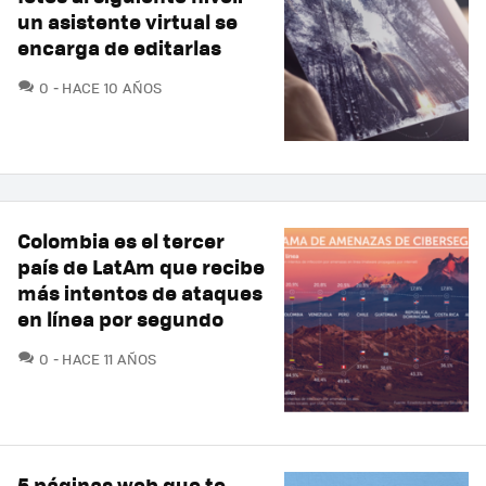
un asistente virtual se
encarga de editarlas
COMENTARIOS
0
HACE 10 AÑOS
Colombia es el tercer
país de LatAm que recibe
más intentos de ataques
en línea por segundo
COMENTARIOS
0
HACE 11 AÑOS
5 páginas web que te