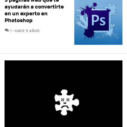
ayudarán a convertirte
en un experto en
Photoshop
COMENTARIOS
1
HACE 11 AÑOS