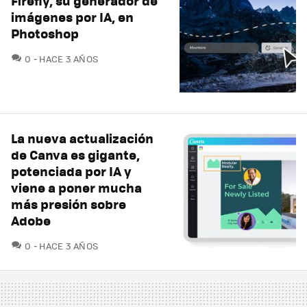
Firefly, su generador de
imágenes por IA, en
Photoshop
COMENTARIOS
0
HACE 3 AÑOS
La nueva actualización
de Canva es gigante,
potenciada por IA y
viene a poner mucha
más presión sobre
Adobe
COMENTARIOS
0
HACE 3 AÑOS