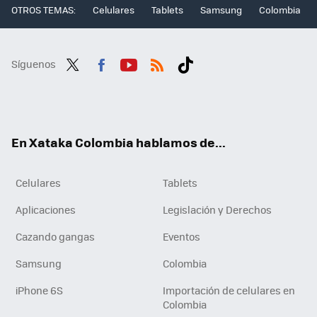
OTROS TEMAS:
Celulares
Tablets
Samsung
Colombia
Síguenos
Twit
Fac
You
RSS
Tikt
ter
ebo
tub
ok
ok
e
En Xataka Colombia hablamos de...
Celulares
Tablets
Aplicaciones
Legislación y Derechos
Cazando gangas
Eventos
Samsung
Colombia
iPhone 6S
Importación de celulares en
Colombia