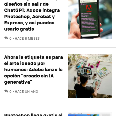
diseños sin salir de
ChatGPT: Adobe integra
Photoshop, Acrobat y
Express, y así puedes
usarlo gratis
COMENTARIOS
0
HACE 8 MESES
Ahora la etiqueta es para
el arte ideado por
humanos: Adobe lanza la
opción "creado sin IA
generativa"
COMENTARIOS
0
HACE UN AÑO
Photoshop llega gratis al