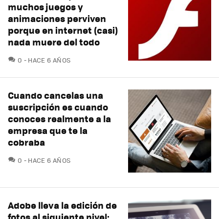
muchos juegos y
animaciones perviven
porque en internet (casi)
nada muere del todo
COMENTARIOS
0
HACE 6 AÑOS
Cuando cancelas una
suscripción es cuando
conoces realmente a la
empresa que te la
cobraba
COMENTARIOS
0
HACE 6 AÑOS
Adobe lleva la edición de
fotos al siguiente nivel: