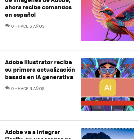
ahora recibe comandos
en español
COMENTARIOS
0
HACE 3 AÑOS
Adobe Illustrator recibe
su primera actualización
basada en IA generativa
COMENTARIOS
0
HACE 3 AÑOS
Adobe va a integrar