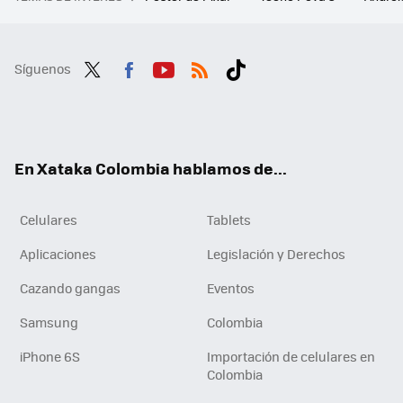
Síguenos
Twit
Fac
You
RSS
Tikt
ter
ebo
tub
ok
ok
e
En Xataka Colombia hablamos de...
Celulares
Tablets
Aplicaciones
Legislación y Derechos
Cazando gangas
Eventos
Samsung
Colombia
iPhone 6S
Importación de celulares en
Colombia