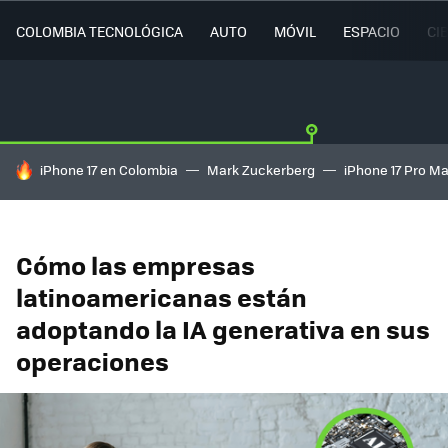
COLOMBIA TECNOLÓGICA
AUTO
MÓVIL
ESPACIO
CI
HOY SE HABLA DE
iPhone 17 en Colombia
Mark Zuckerberg
iPhone 17 Pro M
Cómo las empresas
latinoamericanas están
adoptando la IA generativa en sus
operaciones