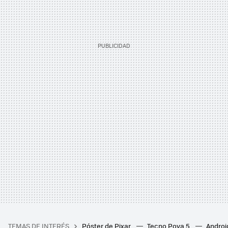
TEMAS DE INTERÉS
Póster de Pixar
Tecno Pova 5
Androi