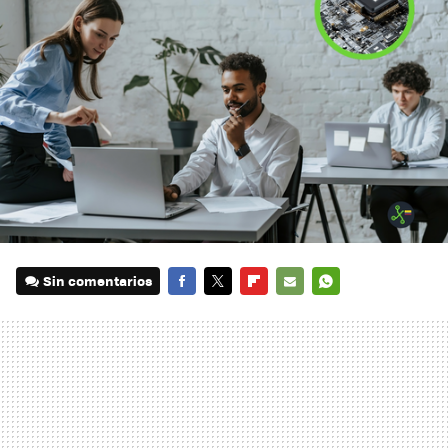
Sin comentarios
FACEBOOK
TWITTER
FLIPBOARD
E-
WHATSAPP
MAIL