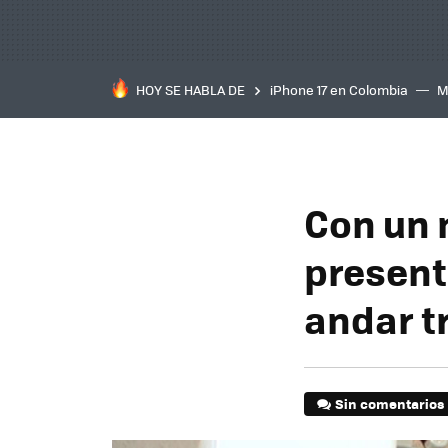
HOY SE HABLA DE
iPhone 17 en Colombia
M
inteligente
IA
TCL C
Con un 
present
andar tr
Sin comentarios