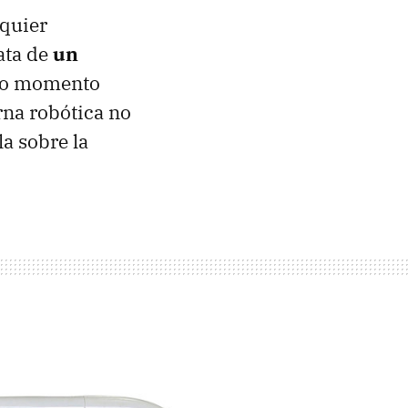
lquier
ata de
un
do momento
erna robótica no
la sobre la