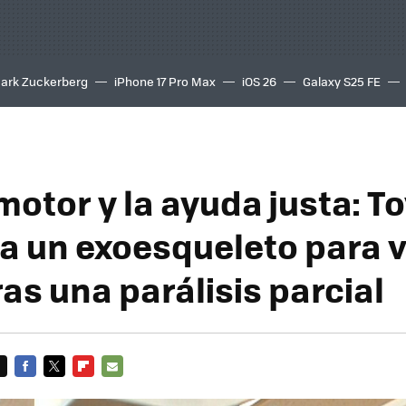
ark Zuckerberg
iPhone 17 Pro Max
iOS 26
Galaxy S25 FE
8K
motor y la ayuda justa: T
a un exoesqueleto para v
as una parálisis parcial
FACEBOOK
TWITTER
FLIPBOARD
E-