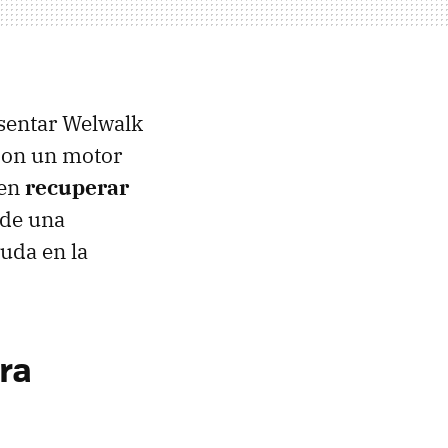
esentar Welwalk
con un motor
uen
recuperar
 de una
uda en la
ra