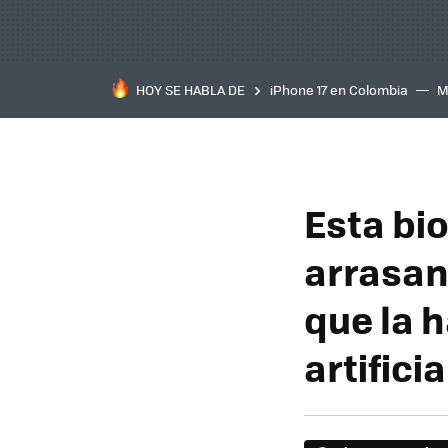
HOY SE HABLA DE
iPhone 17 en Colombia
M
inteligente
IA
TCL C
Esta bi
arrasan
que la h
artificia