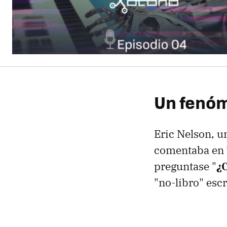
Un fenóm
Eric Nelson, u
comentaba en T
preguntase "
¿
"no-libro" esc