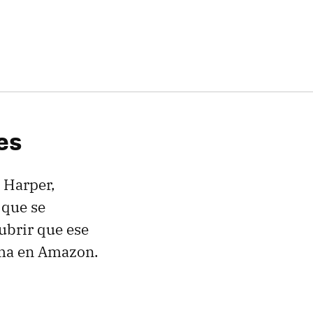
es
l Harper,
 que se
cubrir que ese
orma en Amazon.