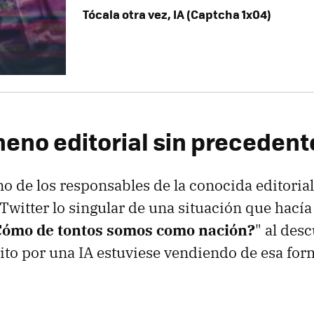
Tócala otra vez, IA (Captcha 1x04)
eno editorial sin precedent
no de los responsables de la conocida editoria
witter lo singular de una situación que hacía
Cómo de tontos somos como nación?
" al des
rito por una IA estuviese vendiendo de esa f