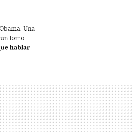
k Obama. Una
s un tomo
que hablar