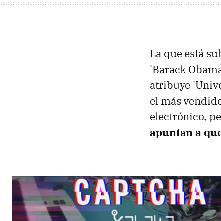
La que está su
'Barack Obama
atribuye 'Univ
el más vendido
electrónico, p
apuntan a que 