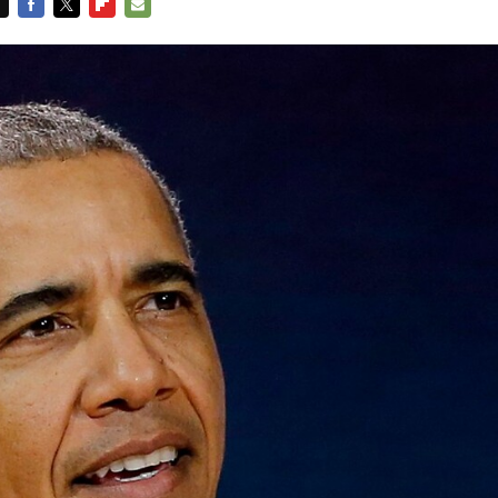
FACEBOOK
TWITTER
FLIPBOARD
E-
MAIL