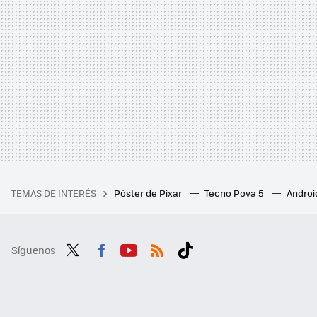
TEMAS DE INTERÉS
Póster de Pixar
Tecno Pova 5
Androi
Síguenos
Twit
Fac
You
RSS
Tikt
ter
ebo
tub
ok
ok
e