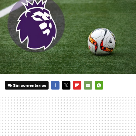
Sin comentarios
FACEBOOK
TWITTER
FLIPBOARD
E-
WHATSAPP
MAIL