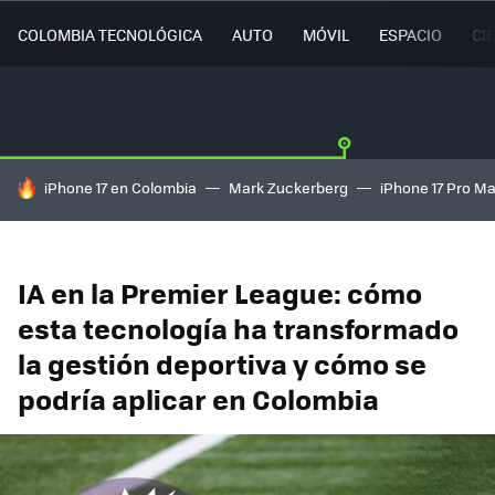
COLOMBIA TECNOLÓGICA
AUTO
MÓVIL
ESPACIO
CI
HOY SE HABLA DE
iPhone 17 en Colombia
Mark Zuckerberg
iPhone 17 Pro M
IA en la Premier League: cómo
esta tecnología ha transformado
la gestión deportiva y cómo se
podría aplicar en Colombia