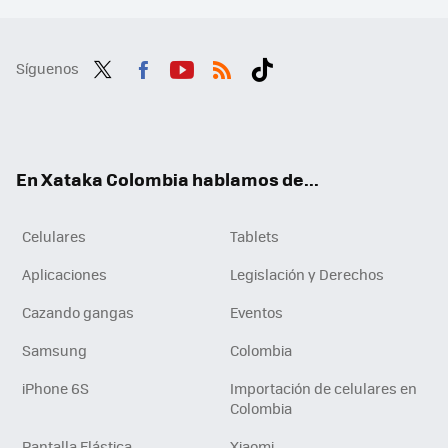
Síguenos
Twit
Fac
You
RSS
Tikt
ter
ebo
tub
ok
ok
e
En Xataka Colombia hablamos de...
Celulares
Tablets
Aplicaciones
Legislación y Derechos
Cazando gangas
Eventos
Samsung
Colombia
iPhone 6S
Importación de celulares en
Colombia
Pantalla Elástica
Xiaomi