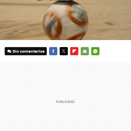
Sin comentarios
FACEBOOK
TWITTER
FLIPBOARD
E-
WHATSAPP
MAIL