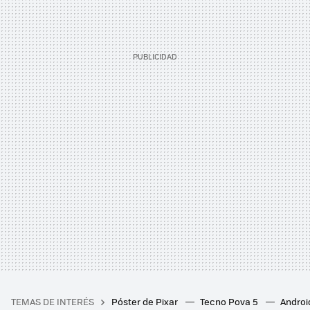
TEMAS DE INTERÉS
Póster de Pixar
Tecno Pova 5
Androi