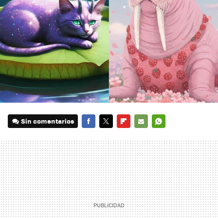
Sin comentarios
FACEBOOK
TWITTER
FLIPBOARD
E-
WHATSAPP
MAIL