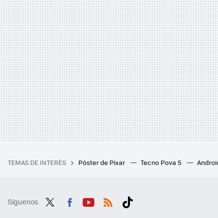
TEMAS DE INTERÉS
Póster de Pixar
Tecno Pova 5
Androi
Síguenos
Twit
Fac
You
RSS
Tikt