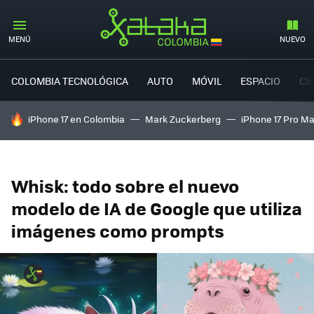
MENÚ
NUEVO
COLOMBIA TECNOLÓGICA
AUTO
MÓVIL
ESPACIO
CI
HOY SE HABLA DE
iPhone 17 en Colombia
Mark Zuckerberg
iPhone 17 Pro M
Whisk: todo sobre el nuevo
modelo de IA de Google que utiliza
imágenes como prompts