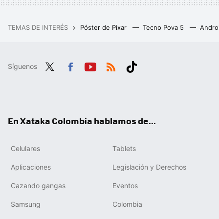
TEMAS DE INTERÉS
Póster de Pixar
Tecno Pova 5
Andro
Síguenos
Twit
Fac
You
RSS
Tikt
ter
ebo
tub
ok
ok
e
En Xataka Colombia hablamos de...
Celulares
Tablets
Aplicaciones
Legislación y Derechos
Cazando gangas
Eventos
Samsung
Colombia