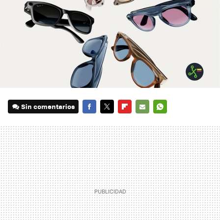
Sin comentarios
FACEBOOK
TWITTER
FLIPBOARD
E-
WHATSAPP
MAIL