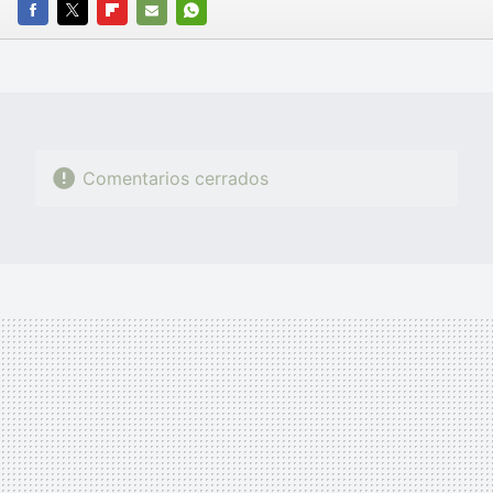
FACEBOOK
TWITTER
FLIPBOARD
E-
WHATSAPP
MAIL
Comentarios cerrados