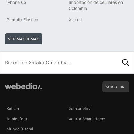
iPhone 6S
Importación de celulares en
Colombia
Pantalla Elástica
Xiaomi
VER MÁS TEMAS
BUSCA
SUBIR
Xataka
Xataka Móvil
Applesfera
Xataka Smart Home
Mundo Xiaomi