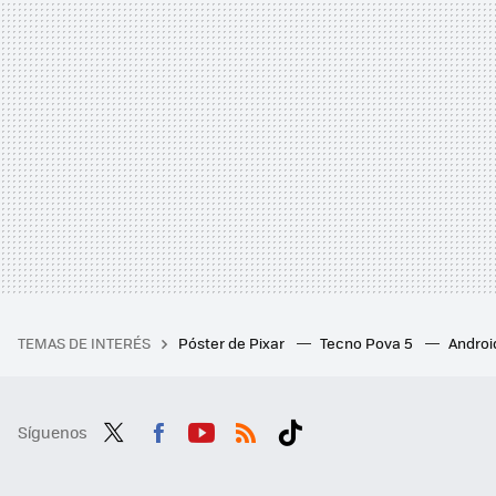
TEMAS DE INTERÉS
Póster de Pixar
Tecno Pova 5
Androi
Síguenos
Twit
Fac
You
RSS
Tikt