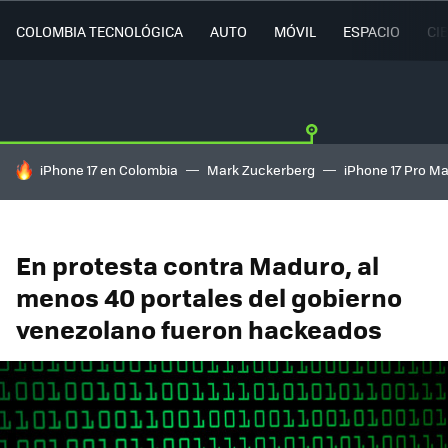
COLOMBIA TECNOLÓGICA
AUTO
MÓVIL
ESPACIO
CI
HOY SE HABLA DE
iPhone 17 en Colombia
Mark Zuckerberg
iPhone 17 Pro M
En protesta contra Maduro, al
menos 40 portales del gobierno
venezolano fueron hackeados