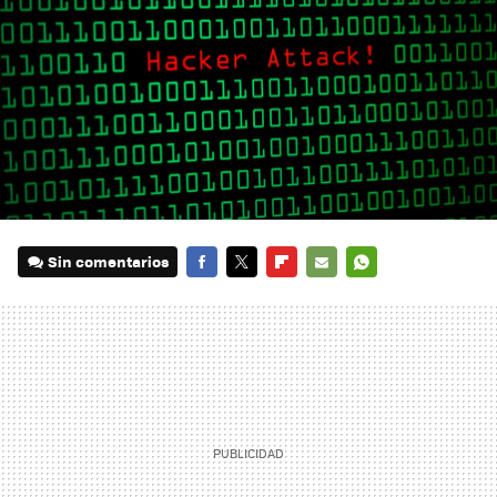
Sin comentarios
FACEBOOK
TWITTER
FLIPBOARD
E-
WHATSAPP
MAIL