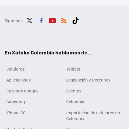
Síguenos
Twit
Fac
You
RSS
Tikt
ter
ebo
tub
ok
ok
e
En Xataka Colombia hablamos de...
Celulares
Tablets
Aplicaciones
Legislación y Derechos
Cazando gangas
Eventos
Samsung
Colombia
iPhone 6S
Importación de celulares en
Colombia