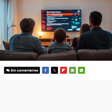
Sin comentarios
FACEBOOK
TWITTER
FLIPBOARD
E-
WHATSAPP
MAIL