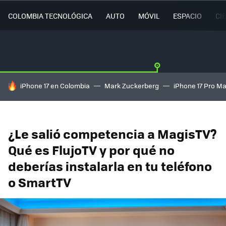
COLOMBIA TECNOLÓGICA
AUTO
MÓVIL
ESPACIO
CI
HOY SE HABLA DE
iPhone 17 en Colombia
Mark Zuckerberg
iPhone 17 Pro M
¿Le salió competencia a MagisTV?
Qué es FlujoTV y por qué no
deberías instalarla en tu teléfono
o SmartTV