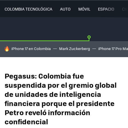
COLOMBIA TECNOLÓGICA
AUTO
MÓVIL
ESPACIO
CI
HOY SE HABLA DE
iPhone 17 en Colombia
Mark Zuckerberg
iPhone 17 Pro M
Pegasus: Colombia fue
suspendida por el gremio global
de unidades de inteligencia
financiera porque el presidente
Petro reveló información
confidencial