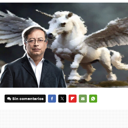
Sin comentarios
FACEBOOK
TWITTER
FLIPBOARD
E-
WHATSAPP
MAIL