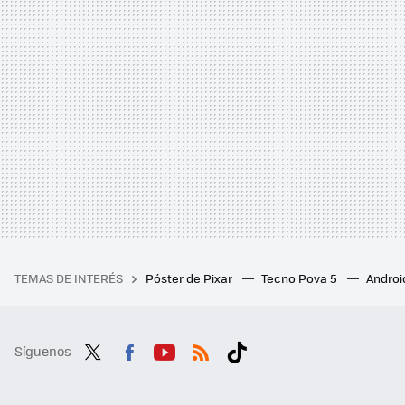
TEMAS DE INTERÉS
Póster de Pixar
Tecno Pova 5
Androi
Síguenos
Twit
Fac
You
RSS
Tikt