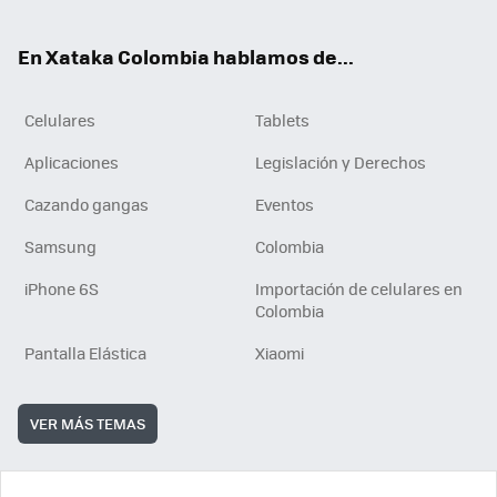
ter
ebo
tub
ok
ok
e
En Xataka Colombia hablamos de...
Celulares
Tablets
Aplicaciones
Legislación y Derechos
Cazando gangas
Eventos
Samsung
Colombia
iPhone 6S
Importación de celulares en
Colombia
Pantalla Elástica
Xiaomi
VER MÁS TEMAS