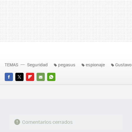
TEMAS
Seguridad
pegasus
espionaje
Gustavo
FACEBOOK
TWITTER
FLIPBOARD
E-
WHATSAPP
MAIL
Comentarios cerrados