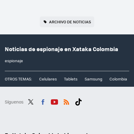
ARCHIVO DE NOTICIAS
Noticias de espionaje en Xataka Colombia
espionaje
OTROS TEMAS:
Celulares
Tablets
Samsung
Colombia
Síguenos
Twit
Fac
You
RSS
Tikt
ter
ebo
tub
ok
ok
e