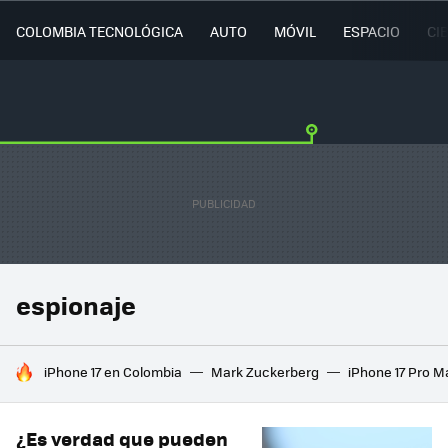
COLOMBIA TECNOLÓGICA
AUTO
MÓVIL
ESPACIO
CI
espionaje
HOY SE HABLA DE
iPhone 17 en Colombia
Mark Zuckerberg
iPhone 17 Pro M
¿Es verdad que pueden