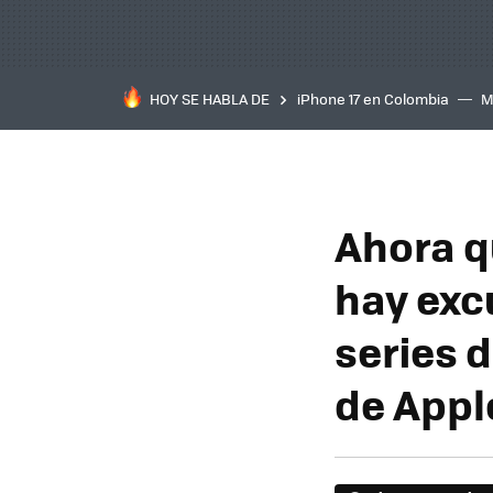
HOY SE HABLA DE
iPhone 17 en Colombia
M
inteligente
IA
TCL C
Ahora q
hay exc
series d
de Appl