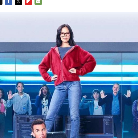
FACEBOOK
TWITTER
FLIPBOARD
E-
MAIL