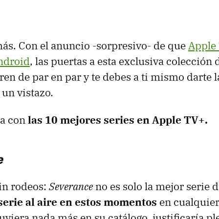
ás. Con el anuncio -sorpresivo- de que
Apple 
ndroid
, las puertas a esta exclusiva colección 
bren de par en par y te debes a ti mismo darte 
 un vistazo.
ta con
las 10 mejores series en Apple TV+.
e
sin rodeos:
Severance
no es solo la mejor serie 
 serie al aire en estos momentos
en cualquier 
uviera nada más en su catálogo, justificaría p