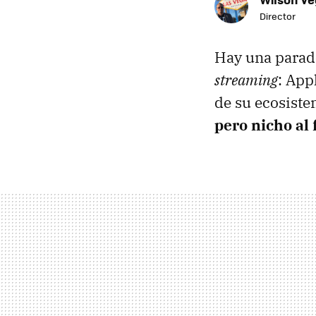
Director
Hay una parado
streaming
: App
de su ecosiste
pero nicho al f