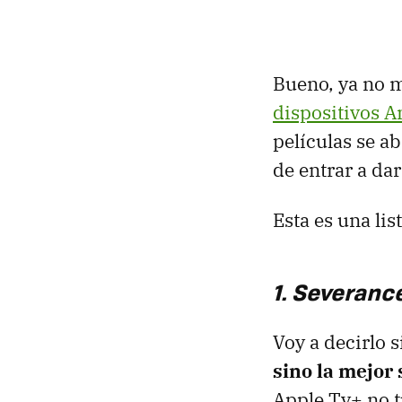
Bueno, ya no m
dispositivos A
películas se a
de entrar a dar
Esta es una lis
1. Severanc
Voy a decirlo 
sino la mejor
Apple Tv+ no t