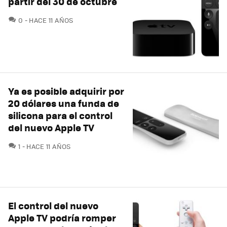
partir del 30 de octubre
COMENTARIOS
0
HACE 11 AÑOS
Ya es posible adquirir por
20 dólares una funda de
silicona para el control
del nuevo Apple TV
COMENTARIOS
1
HACE 11 AÑOS
El control del nuevo
Apple TV podría romper