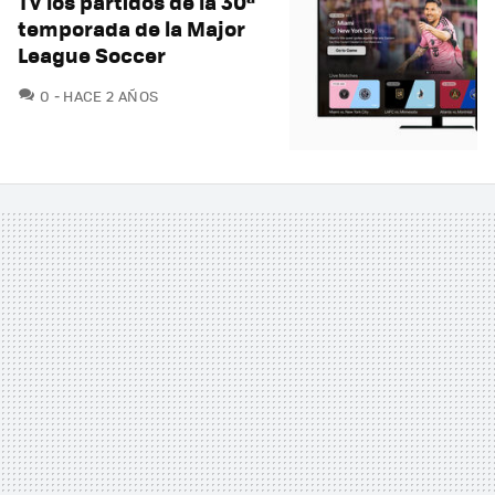
TV los partidos de la 30ª
temporada de la Major
League Soccer
COMENTARIOS
0
HACE 2 AÑOS