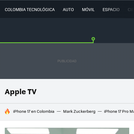
COLOMBIA TECNOLÓGICA
AUTO
MÓVIL
ESPACIO
CI
Apple TV
HOY SE HABLA DE
iPhone 17 en Colombia
Mark Zuckerberg
iPhone 17 Pro M