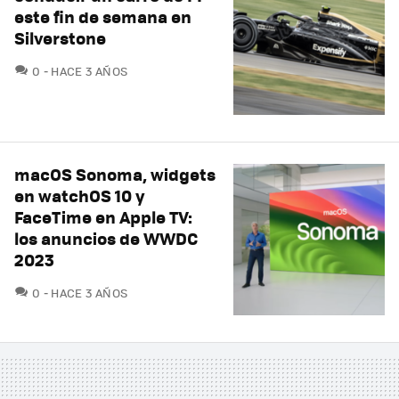
este fin de semana en
Silverstone
COMENTARIOS
0
HACE 3 AÑOS
macOS Sonoma, widgets
en watchOS 10 y
FaceTime en Apple TV:
los anuncios de WWDC
2023
COMENTARIOS
0
HACE 3 AÑOS