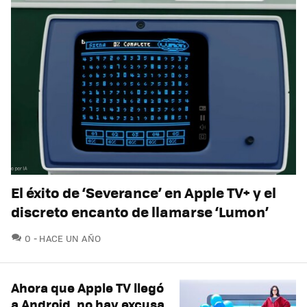
El éxito de ‘Severance’ en Apple TV+ y el
discreto encanto de llamarse ‘Lumon’
COMENTARIOS
0
HACE UN AÑO
Ahora que Apple TV llegó
a Android, no hay excusa