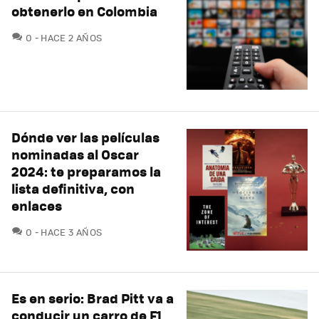
obtenerlo en Colombia
COMENTARIOS
0
HACE 2 AÑOS
Dónde ver las películas
nominadas al Oscar
2024: te preparamos la
lista definitiva, con
enlaces
COMENTARIOS
0
HACE 3 AÑOS
Es en serio: Brad Pitt va a
conducir un carro de F1