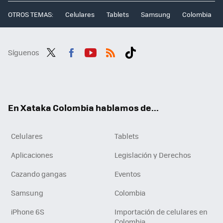
OTROS TEMAS:
Celulares
Tablets
Samsung
Colombia
Síguenos
Twit
Fac
You
RSS
Tikt
ter
ebo
tub
ok
ok
e
En Xataka Colombia hablamos de...
Celulares
Tablets
Aplicaciones
Legislación y Derechos
Cazando gangas
Eventos
Samsung
Colombia
iPhone 6S
Importación de celulares en
Colombia