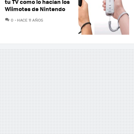
tu TV como lo hacían los
Wiimotes de Nintendo
COMENTARIOS
0
HACE 11 AÑOS