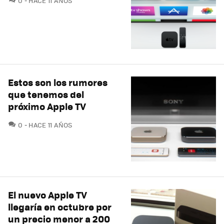
0
HACE 11 AÑOS
Estos son los rumores
que tenemos del
próximo Apple TV
COMENTARIOS
0
HACE 11 AÑOS
El nuevo Apple TV
llegaría en octubre por
un precio menor a 200