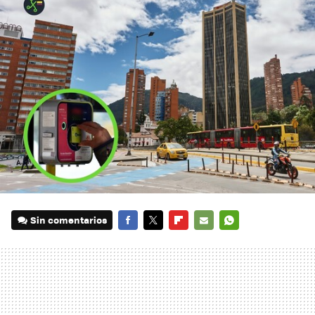
Sin comentarios
FACEBOOK
TWITTER
FLIPBOARD
E-
WHATSAPP
MAIL