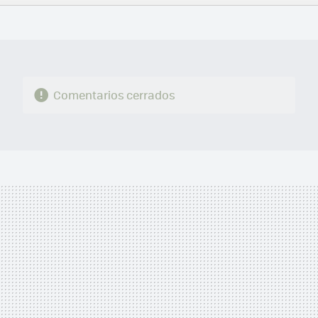
FACEBOOK
TWITTER
FLIPBOARD
E-
WHATSAPP
MAIL
Comentarios cerrados