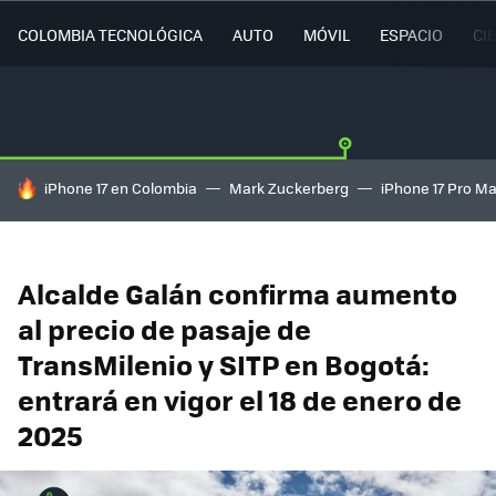
COLOMBIA TECNOLÓGICA
AUTO
MÓVIL
ESPACIO
CI
HOY SE HABLA DE
iPhone 17 en Colombia
Mark Zuckerberg
iPhone 17 Pro M
Alcalde Galán confirma aumento
al precio de pasaje de
TransMilenio y SITP en Bogotá:
entrará en vigor el 18 de enero de
2025