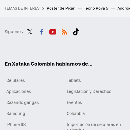
TEMAS DE INTERÉS
Póster de Pixar
Tecno Pova 5
Androi
Síguenos
Twit
Fac
You
RSS
Tikt
ter
ebo
tub
ok
ok
e
En Xataka Colombia hablamos de...
Celulares
Tablets
Aplicaciones
Legislación y Derechos
Cazando gangas
Eventos
Samsung
Colombia
iPhone 6S
Importación de celulares en
Colombia