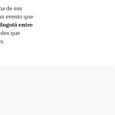
na de sus
un evento que
 Bogotá entre
dades que
s.