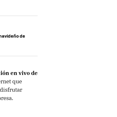
 navideño de
sión en vivo de
ernet que
disfrutar
resa.