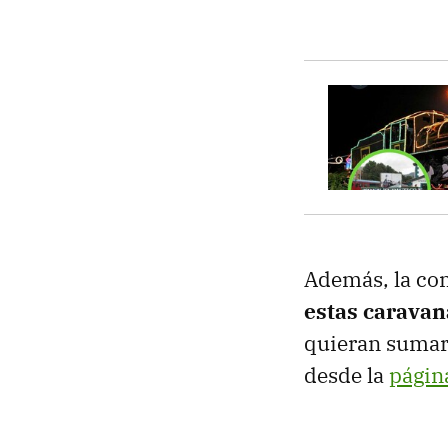
Además, la co
estas caravan
quieran sumars
desde la
página