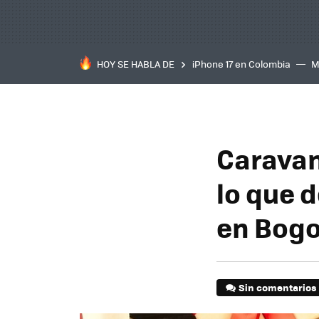
HOY SE HABLA DE
iPhone 17 en Colombia
M
inteligente
IA
TCL C
Caravan
lo que 
en Bog
Sin comentarios