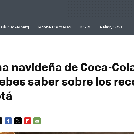
ark Zuckerberg
iPhone 17 Pro Max
iOS 26
Galaxy S25 FE
8K
a navideña de Coca-Cola
debes saber sobre los rec
otá
FACEBOOK
TWITTER
FLIPBOARD
E-