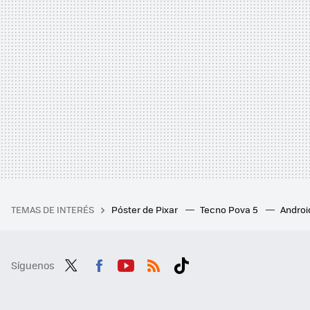
TEMAS DE INTERÉS
Póster de Pixar
Tecno Pova 5
Androi
Síguenos
Twit
Fac
You
RSS
Tikt
ter
ebo
tub
ok