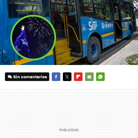
Sin comentarios
FACEBOOK
TWITTER
FLIPBOARD
E-
WHATSAPP
MAIL