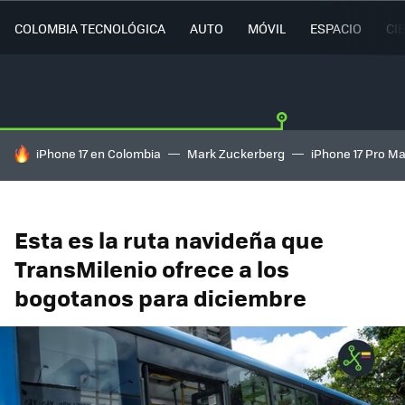
COLOMBIA TECNOLÓGICA
AUTO
MÓVIL
ESPACIO
CI
HOY SE HABLA DE
iPhone 17 en Colombia
Mark Zuckerberg
iPhone 17 Pro M
Esta es la ruta navideña que
TransMilenio ofrece a los
bogotanos para diciembre