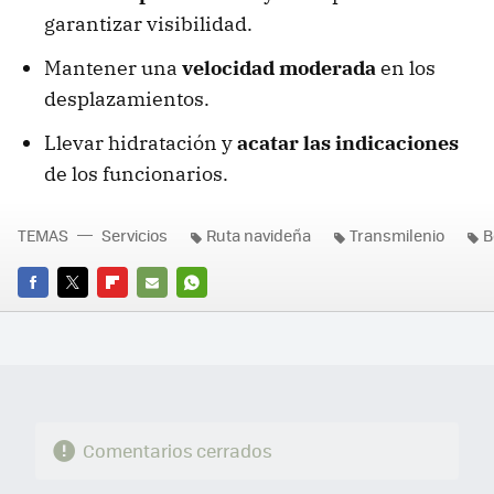
garantizar visibilidad.
Mantener una
velocidad moderada
en los
desplazamientos.
Llevar hidratación y
acatar las indicaciones
de los funcionarios.
TEMAS
Servicios
Ruta navideña
Transmilenio
B
FACEBOOK
TWITTER
FLIPBOARD
E-
WHATSAPP
MAIL
Comentarios cerrados